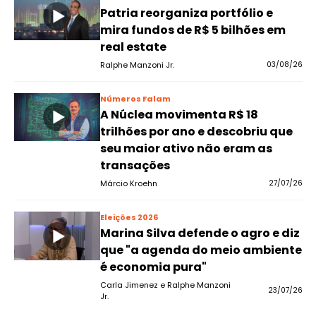
Patria reorganiza portfólio e
mira fundos de R$ 5 bilhões em
real estate
Ralphe Manzoni Jr.
03/08/26
Números Falam
A Núclea movimenta R$ 18
trilhões por ano e descobriu que
seu maior ativo não eram as
transações
Márcio Kroehn
27/07/26
Eleições 2026
Marina Silva defende o agro e diz
que "a agenda do meio ambiente
é economia pura"
Carla Jimenez e Ralphe Manzoni
23/07/26
Jr.