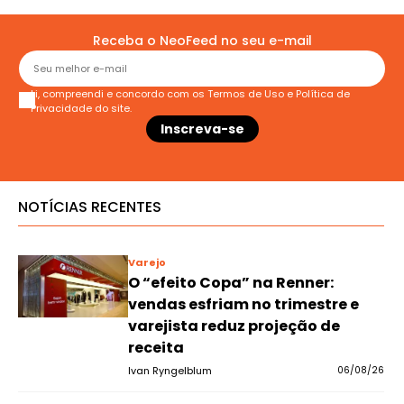
Receba o NeoFeed no seu e-mail
Li, compreendi e concordo com os
Termos de Uso
e
Política de
Privacidade
do site.
NOTÍCIAS RECENTES
Varejo
O “efeito Copa” na Renner:
vendas esfriam no trimestre e
varejista reduz projeção de
receita
Ivan Ryngelblum
06/08/26