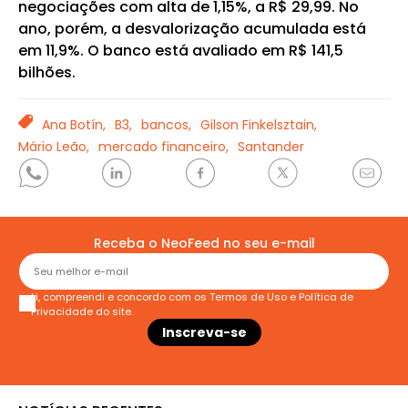
negociações com alta de 1,15%, a R$ 29,99. No
ano, porém, a desvalorização acumulada está
em 11,9%. O banco está avaliado em R$ 141,5
bilhões.
TAGS
Ana Botín,
B3,
bancos,
Gilson Finkelsztain,
Mário Leão,
mercado financeiro,
Santander
Receba o NeoFeed no seu e-mail
Li, compreendi e concordo com os
Termos de Uso
e
Política de
Privacidade
do site.