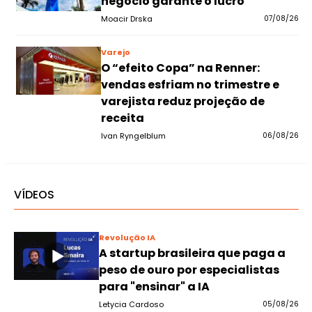
negócio garante o lucro
Moacir Drska
07/08/26
Varejo
O “efeito Copa” na Renner:
vendas esfriam no trimestre e
varejista reduz projeção de
receita
Ivan Ryngelblum
06/08/26
VÍDEOS
Revolução IA
A startup brasileira que paga a
peso de ouro por especialistas
para "ensinar" a IA
Letycia Cardoso
05/08/26