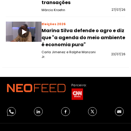
transações
Márcio Kroehn
27/07/26
Eleições 2026
Marina Silva defende o agro e diz
que "a agenda do meio ambiente
é economia pura"
Carla Jimenez e Ralphe Manzoni
23/07/26
Jr.
Parceiro: