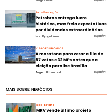
Sérgio Vieira
07/08/26
Petróleo e gás
Petrobras entrega lucro
histórico, mas freia expectativas
por dividendos extraordinários
Ivan Ryngelblum
07/08/26
VISÃO ECONÔMICA
A maratona para zerar a fila de
87 vetos e 32 MPs antes que a
eleição paralise Brasília
Angela Bittencourt
07/08/26
MAIS SOBRE:
NEGÓCIOS
Real Estate
MRV vende último projeto