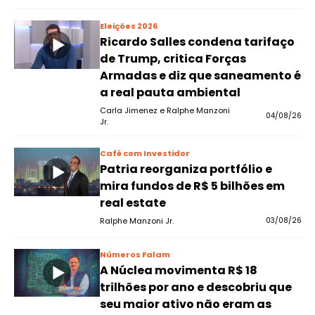
Eleições 2026
Ricardo Salles condena tarifaço
de Trump, critica Forças
Armadas e diz que saneamento é
a real pauta ambiental
Carla Jimenez e Ralphe Manzoni
04/08/26
Jr.
Café com Investidor
Patria reorganiza portfólio e
mira fundos de R$ 5 bilhões em
real estate
Ralphe Manzoni Jr.
03/08/26
Números Falam
A Núclea movimenta R$ 18
trilhões por ano e descobriu que
seu maior ativo não eram as