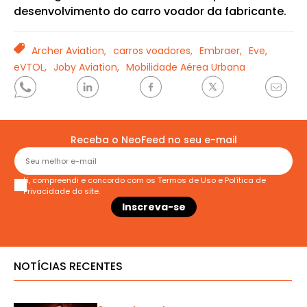
desenvolvimento do carro voador da fabricante.
TAGS
Archer Aviation,
carros voadores,
Embraer,
Eve,
eVTOL,
Joby Aviation,
Mobilidade Aérea Urbana
Receba o NeoFeed no seu e-mail
Li, compreendi e concordo com os
Termos de Uso
e
Política de
Privacidade
do site.
NOTÍCIAS RECENTES