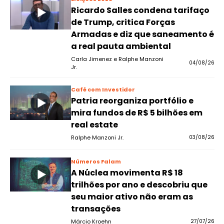
Ricardo Salles condena tarifaço
de Trump, critica Forças
Armadas e diz que saneamento é
a real pauta ambiental
Carla Jimenez e Ralphe Manzoni
04/08/26
Jr.
Café com Investidor
Patria reorganiza portfólio e
mira fundos de R$ 5 bilhões em
real estate
Ralphe Manzoni Jr.
03/08/26
Números Falam
A Núclea movimenta R$ 18
trilhões por ano e descobriu que
seu maior ativo não eram as
transações
Márcio Kroehn
27/07/26