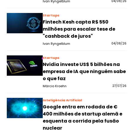
Ivan Ryngelblum
04/08/26
Startups
Fintech Kesh capta R$ 550
milhões para escalar tese de
"cashback de juros"
Ivan Ryngelblum
04/08/26
Startups
Nvidia investe US$ 5 bilhões na
empresa de IA que ninguém sabe
o que faz
Márcio Kroehn
27/07/26
Inteligência Artificial
Google entra em rodada de €
400 milhões de startup alemã e
esquenta a corrida pela fusão
nuclear