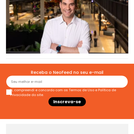
Receba o NeoFeed no seu e-mail
Li, compreendi e concordo com os
Termos de Uso
e
Política de
Privacidade
do site.