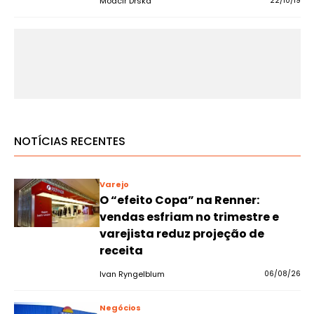
Moacir Drska
22/10/19
NOTÍCIAS RECENTES
Varejo
O “efeito Copa” na Renner:
vendas esfriam no trimestre e
varejista reduz projeção de
receita
Ivan Ryngelblum
06/08/26
Negócios