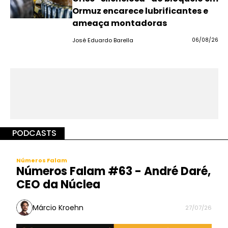
Ormuz encarece lubrificantes e
ameaça montadoras
José Eduardo Barella
06/08/26
PODCASTS
Números Falam
Números Falam #63 - André Daré,
CEO da Núclea
Márcio Kroehn
27/07/26