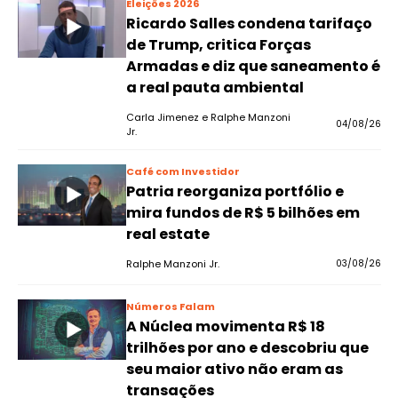
Eleições 2026
Ricardo Salles condena tarifaço
de Trump, critica Forças
Armadas e diz que saneamento é
a real pauta ambiental
Carla Jimenez e Ralphe Manzoni
04/08/26
Jr.
Café com Investidor
Patria reorganiza portfólio e
mira fundos de R$ 5 bilhões em
real estate
Ralphe Manzoni Jr.
03/08/26
Números Falam
A Núclea movimenta R$ 18
trilhões por ano e descobriu que
seu maior ativo não eram as
transações