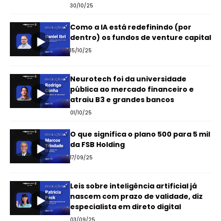
30/10/25
Como a IA está redefinindo (por
dentro) os fundos de venture capital
15/10/25
Neurotech foi da universidade
pública ao mercado financeiro e
atraiu B3 e grandes bancos
01/10/25
O que significa o plano 500 para 5 mil
da FSB Holding
17/09/25
Leis sobre inteligência artificial já
nascem com prazo de validade, diz
especialista em direto digital
03/09/25