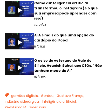
Como a inteligência artificial
transformou o Instagram (e o que
sua empresa pode aprender com
isso)
30/04/25
A IA é mais do que uma opção do
cardápio do iFood
16/04/25
O aviso do veterano do Vale do
Silício, Avanish Sahai, aos CEOs: "Não
tenham medo da AI"
02/04/25
TAGS
gemêos digitais,
Gerdau,
Gustavo França,
indústria siderúrgica,
Inteligência artificial,
Revolução IA,
Siderurgia