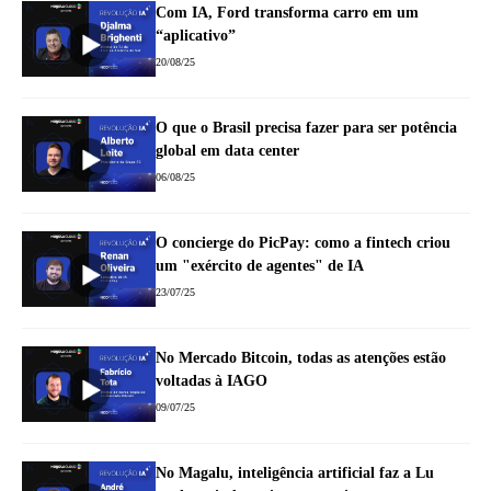
Com IA, Ford transforma carro em um
“aplicativo”
20/08/25
O que o Brasil precisa fazer para ser potência
global em data center
06/08/25
O concierge do PicPay: como a fintech criou
um "exército de agentes" de IA
23/07/25
No Mercado Bitcoin, todas as atenções estão
voltadas à IAGO
09/07/25
No Magalu, inteligência artificial faz a Lu