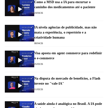
Como a MSD usa a IA para encurtar o
caminho dos medicamentos até o paciente
24/04/26
IA nivela agências de publicidade, mas não
mata a experiência, o repertório e a
criatividade humana
08/04/26
Visa aposta em agent commerce para redefinir
o e-commerce
25/03/26
Na disputa do mercado de benefícios, a Flash
investe no "vale-IA"
11/03/26
A saúde ainda é analógica no Brasil. A IA pode