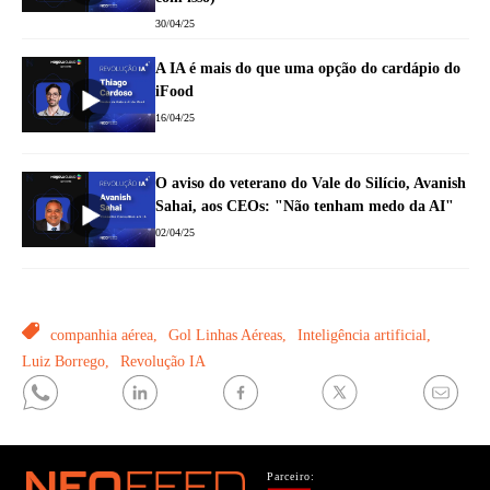
30/04/25
A IA é mais do que uma opção do cardápio do
iFood
16/04/25
O aviso do veterano do Vale do Silício, Avanish
Sahai, aos CEOs: "Não tenham medo da AI"
02/04/25
TAGS
companhia aérea,
Gol Linhas Aéreas,
Inteligência artificial,
Luiz Borrego,
Revolução IA
Parceiro: