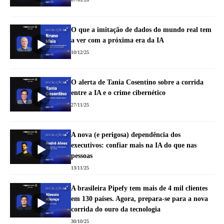
O que a imitação de dados do mundo real tem
a ver com a próxima era da IA
10/12/25
O alerta de Tania Cosentino sobre a corrida
entre a IA e o crime cibernético
27/11/25
A nova (e perigosa) dependência dos
executivos: confiar mais na IA do que nas
pessoas
13/11/25
A brasileira Pipefy tem mais de 4 mil clientes
em 130 países. Agora, prepara-se para a nova
corrida do ouro da tecnologia
30/10/25