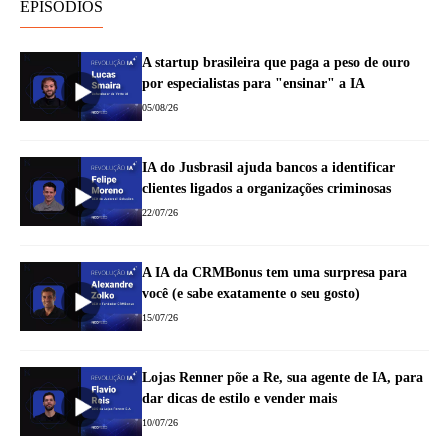
EPISÓDIOS
A startup brasileira que paga a peso de ouro
por especialistas para "ensinar" a IA
05/08/26
IA do Jusbrasil ajuda bancos a identificar
clientes ligados a organizações criminosas
22/07/26
A IA da CRMBonus tem uma surpresa para
você (e sabe exatamente o seu gosto)
15/07/26
Lojas Renner põe a Re, sua agente de IA, para
dar dicas de estilo e vender mais
10/07/26