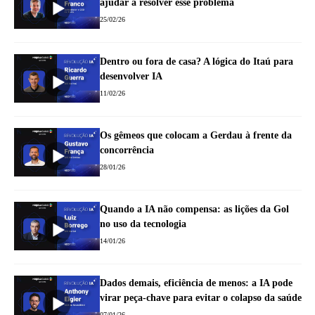
ajudar a resolver esse problema
25/02/26
Dentro ou fora de casa? A lógica do Itaú para
desenvolver IA
11/02/26
Os gêmeos que colocam a Gerdau à frente da
concorrência
28/01/26
Quando a IA não compensa: as lições da Gol
no uso da tecnologia
14/01/26
Dados demais, eficiência de menos: a IA pode
virar peça-chave para evitar o colapso da saúde
07/01/26