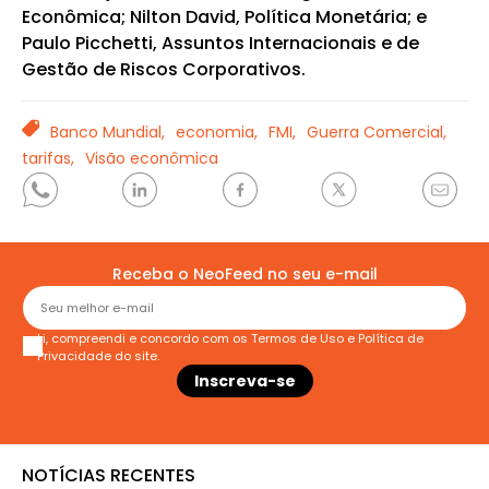
Econômica; Nilton David, Política Monetária; e
Paulo Picchetti, Assuntos Internacionais e de
Gestão de Riscos Corporativos.
TAGS
Banco Mundial,
economia,
FMI,
Guerra Comercial,
tarifas,
Visão econômica
Receba o NeoFeed no seu e-mail
Li, compreendi e concordo com os
Termos de Uso
e
Política de
Privacidade
do site.
NOTÍCIAS RECENTES