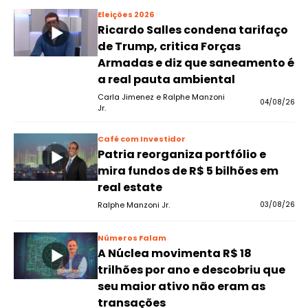
Eleições 2026
Ricardo Salles condena tarifaço
de Trump, critica Forças
Armadas e diz que saneamento é
a real pauta ambiental
Carla Jimenez e Ralphe Manzoni
04/08/26
Jr.
Café com Investidor
Patria reorganiza portfólio e
mira fundos de R$ 5 bilhões em
real estate
Ralphe Manzoni Jr.
03/08/26
Números Falam
A Núclea movimenta R$ 18
trilhões por ano e descobriu que
seu maior ativo não eram as
transações