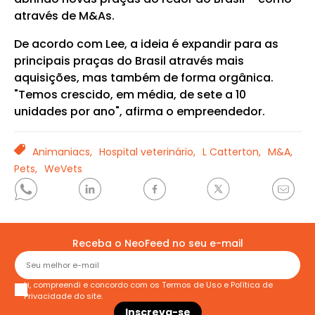
através de M&As.
De acordo com Lee, a ideia é expandir para as
principais praças do Brasil através mais
aquisições, mas também de forma orgânica.
"Temos crescido, em média, de sete a 10
unidades por ano", afirma o empreendedor.
TAGS
Animaniacs,
Hospital veterinário,
L Catterton,
M&A,
Pets,
WeVets
Receba o NeoFeed no seu e-mail
Li, compreendi e concordo com os
Termos de Uso
e
Política de
Privacidade
do site.