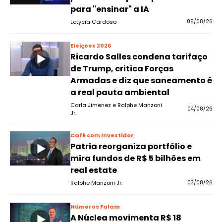
para "ensinar" a IA
Letycia Cardoso
05/08/26
Eleições 2026
Ricardo Salles condena tarifaço
de Trump, critica Forças
Armadas e diz que saneamento é
a real pauta ambiental
Carla Jimenez e Ralphe Manzoni
04/08/26
Jr.
Café com Investidor
Patria reorganiza portfólio e
mira fundos de R$ 5 bilhões em
real estate
Ralphe Manzoni Jr.
03/08/26
Números Falam
A Núclea movimenta R$ 18