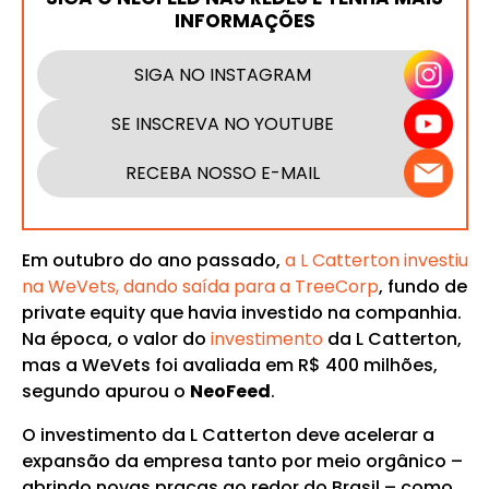
INFORMAÇÕES
SIGA NO INSTAGRAM
SE INSCREVA NO YOUTUBE
RECEBA NOSSO E-MAIL
Em outubro do ano passado,
a L Catterton investiu
na WeVets, dando saída para a TreeCorp
, fundo de
private equity que havia investido na companhia.
Na época, o valor do
investimento
da L Catterton,
mas a WeVets foi avaliada em R$ 400 milhões,
segundo apurou o
NeoFeed
.
O investimento da L Catterton deve acelerar a
expansão da empresa tanto por meio orgânico –
abrindo novas praças ao redor do Brasil – como