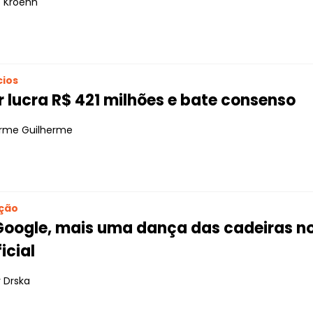
 Kroehn
ios
r lucra R$ 421 milhões e bate consenso
erme Guilherme
ção
Google, mais uma dança das cadeiras no 
ficial
 Drska