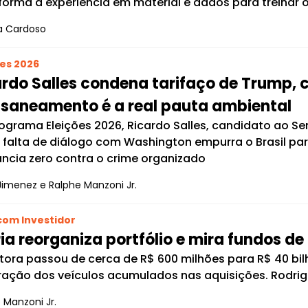
forma a experiência em material e dados para treinar os
a Cardoso
ões 2026
rdo Salles condena tarifaço de Trump, c
 saneamento é a real pauta ambiental
ograma Eleições 2026, Ricardo Salles, candidato ao S
 falta de diálogo com Washington empurra o Brasil pa
ância zero contra o crime organizado
Jimenez e Ralphe Manzoni Jr.
com Investidor
ia reorganiza portfólio e mira fundos de
tora passou de cerca de R$ 600 milhões para R$ 40 bilh
ração dos veículos acumulados nas aquisições. Rodrig
 Manzoni Jr.