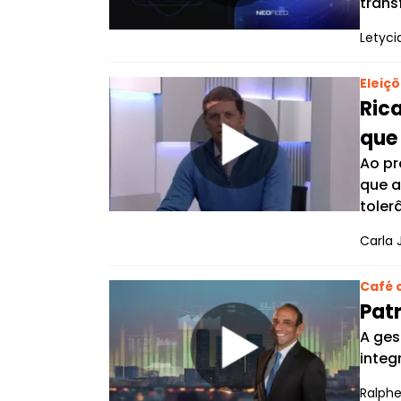
trans
Letyci
Eleiç
Rica
que
Ao pr
que a
toler
Carla 
Café 
Patr
A ges
integ
Ralphe