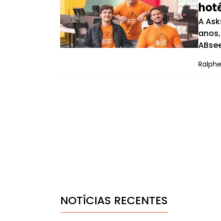
hoté
A Ask
anos,
ABsee
Ralphe
NOTÍCIAS RECENTES