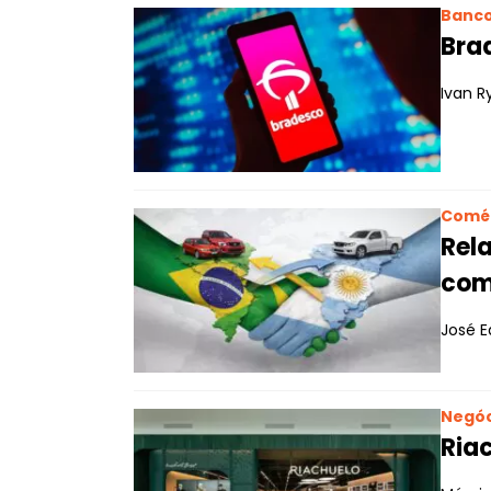
Banc
Brad
Ivan R
Comé
Rel
comé
José E
Negóc
Riac