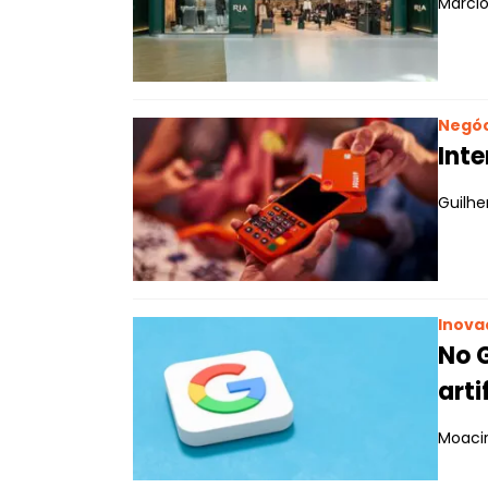
Márcio
Negóc
Inte
Guilh
Inova
No 
arti
Moacir