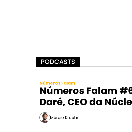
PODCASTS
Números Falam
Números Falam #6
Daré, CEO da Núcl
Márcio Kroehn