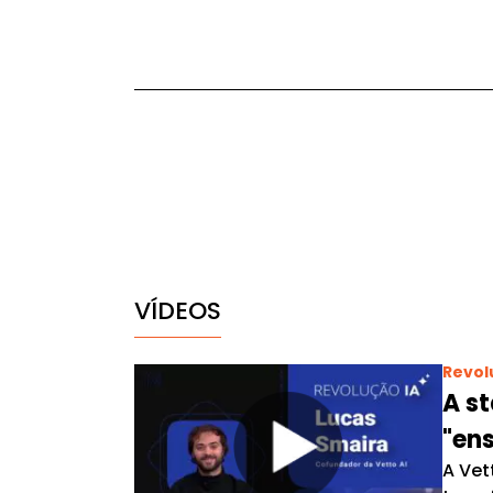
VÍDEOS
Revol
A st
"ens
A Vet