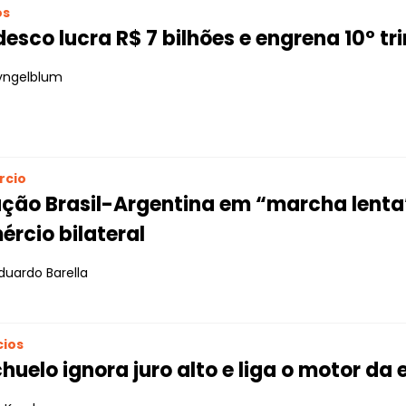
os
esco lucra R$ 7 bilhões e engrena 10º tr
yngelblum
rcio
ação Brasil-Argentina em “marcha lent
rcio bilateral
duardo Barella
ios
huelo ignora juro alto e liga o motor da