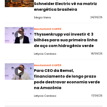
Schneider Electric vê na matriz
energética brasileira
Sérgio Vieira
24/09/25
NeoSummit COP30
Thyssenkrupp vai investir € 3
bilhões para sua primeira linha
de aço com hidrogênio verde
Letycia Cardoso
18/09/25
NeoSummit COP30
Para CEO da Bemol,
financiamento de longo prazo
pode destravar economia verde
na Amazônia
Letycia Cardoso
17/09/25