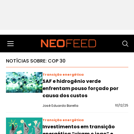
NOTÍCIAS SOBRE: COP 30
Transição energética
SAF e hidrogênio verde
enfrentam pouso forçado por
causa dos custos
José Eduardo Barella
10/12/25
Transição energética
Investimentos em transição
energética “viram o jogo” e