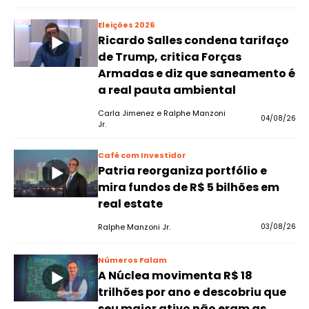
Eleições 2026
Ricardo Salles condena tarifaço
de Trump, critica Forças
Armadas e diz que saneamento é
a real pauta ambiental
Carla Jimenez e Ralphe Manzoni
04/08/26
Jr.
Café com Investidor
Patria reorganiza portfólio e
mira fundos de R$ 5 bilhões em
real estate
Ralphe Manzoni Jr.
03/08/26
Números Falam
A Núclea movimenta R$ 18
trilhões por ano e descobriu que
seu maior ativo não eram as