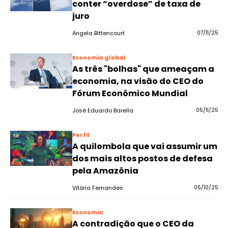
conter “overdose” de taxa de
juro
Angela Bittencourt
07/11/25
Economia global
As três "bolhas" que ameaçam a
economia, na visão do CEO do
Fórum Econômico Mundial
José Eduardo Barella
05/11/25
Perfil
A quilombola que vai assumir um
dos mais altos postos de defesa
pela Amazônia
Vitória Fernandes
05/10/25
Economia
A contradição que o CEO da