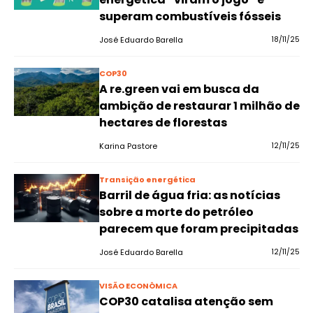
superam combustíveis fósseis
José Eduardo Barella
18/11/25
COP30
A re.green vai em busca da
ambição de restaurar 1 milhão de
hectares de florestas
Karina Pastore
12/11/25
Transição energética
Barril de água fria: as notícias
sobre a morte do petróleo
parecem que foram precipitadas
José Eduardo Barella
12/11/25
VISÃO ECONÔMICA
COP30 catalisa atenção sem