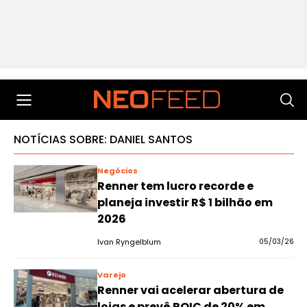
NOTÍCIAS SOBRE: DANIEL SANTOS
Negócios
Renner tem lucro recorde e
planeja investir R$ 1 bilhão em
2026
Ivan Ryngelblum
05/03/26
Varejo
Renner vai acelerar abertura de
lojas e prevê ROIC de 20% em