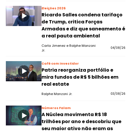
Eleições 2026
Ricardo Salles condena tarifaço
de Trump, critica Forças
Armadas e diz que saneamento é
a real pauta ambiental
Carla Jimenez e Ralphe Manzoni
04/08/26
Jr.
Café com Investidor
Patria reorganiza portfólio e
mira fundos de R$ 5 bilhões em
real estate
Ralphe Manzoni Jr.
03/08/26
Números Falam
A Núclea movimenta R$ 18
trilhões por ano e descobriu que
seu maior ativo não eram as