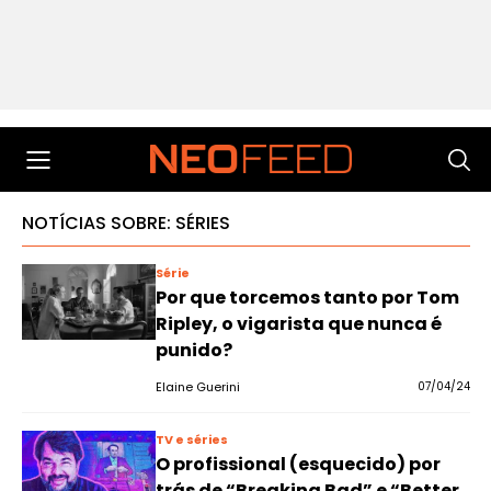
NOTÍCIAS SOBRE: SÉRIES
Série
Por que torcemos tanto por Tom
Ripley, o vigarista que nunca é
punido?
Elaine Guerini
07/04/24
TV e séries
O profissional (esquecido) por
trás de “Breaking Bad” e “Better