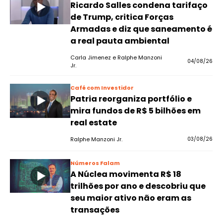
Ricardo Salles condena tarifaço
de Trump, critica Forças
Armadas e diz que saneamento é
a real pauta ambiental
Carla Jimenez e Ralphe Manzoni
04/08/26
Jr.
Café com Investidor
Patria reorganiza portfólio e
mira fundos de R$ 5 bilhões em
real estate
Ralphe Manzoni Jr.
03/08/26
Números Falam
A Núclea movimenta R$ 18
trilhões por ano e descobriu que
seu maior ativo não eram as
transações