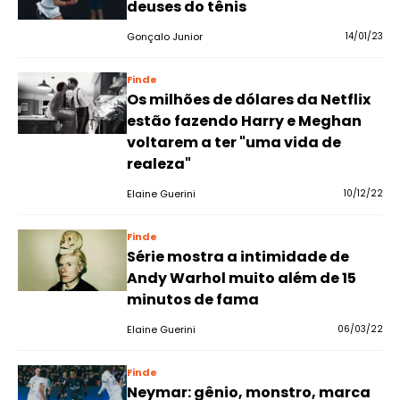
deuses do tênis
Gonçalo Junior
14/01/23
Finde
Os milhões de dólares da Netflix
estão fazendo Harry e Meghan
voltarem a ter "uma vida de
realeza"
Elaine Guerini
10/12/22
Finde
Série mostra a intimidade de
Andy Warhol muito além de 15
minutos de fama
Elaine Guerini
06/03/22
Finde
Neymar: gênio, monstro, marca