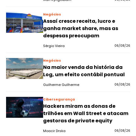
Negócios
Assaí cresce receita, lucro e
ganha market share, mas as
despesas preocupam
Sérgio Vieira
06/08/26
Negócios
Na maior venda da história da
Log, um efeito contábil pontual
Guilherme Guilherme
06/08/26
Cibersegurança
Hackers miram as donas de
trilhões em Wall Street e atacam
gestoras de private equity
Moacir Drska
06/08/26