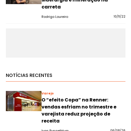
carreta
Rodrigo Loureiro
10/11/22
NOTÍCIAS RECENTES
Varejo
O “efeito Copa” na Renner:
vendas esfriam no trimestre e
varejista reduz projeção de
receita
Ivan Ryngelblum
06/08/26