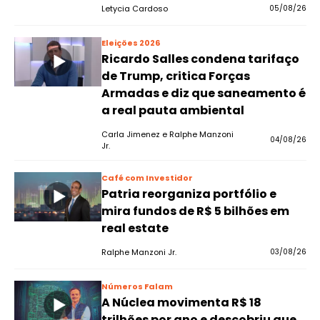
Letycia Cardoso
05/08/26
Eleições 2026
Ricardo Salles condena tarifaço
de Trump, critica Forças
Armadas e diz que saneamento é
a real pauta ambiental
Carla Jimenez e Ralphe Manzoni
04/08/26
Jr.
Café com Investidor
Patria reorganiza portfólio e
mira fundos de R$ 5 bilhões em
real estate
Ralphe Manzoni Jr.
03/08/26
Números Falam
A Núclea movimenta R$ 18
trilhões por ano e descobriu que