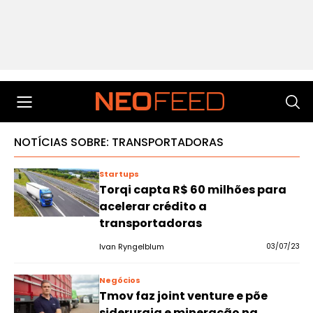
NOTÍCIAS SOBRE: TRANSPORTADORAS
Startups
Torqi capta R$ 60 milhões para
acelerar crédito a
transportadoras
Ivan Ryngelblum
03/07/23
Negócios
Tmov faz joint venture e põe
siderurgia e mineração na