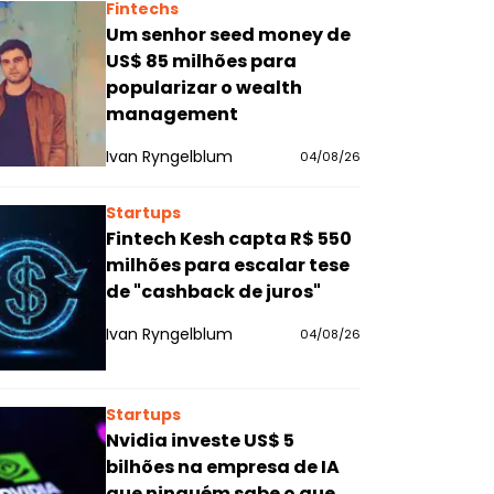
Fintechs
Um senhor seed money de
US$ 85 milhões para
popularizar o wealth
management
Ivan Ryngelblum
04/08/26
Startups
Fintech Kesh capta R$ 550
milhões para escalar tese
de "cashback de juros"
Ivan Ryngelblum
04/08/26
Startups
Nvidia investe US$ 5
bilhões na empresa de IA
que ninguém sabe o que