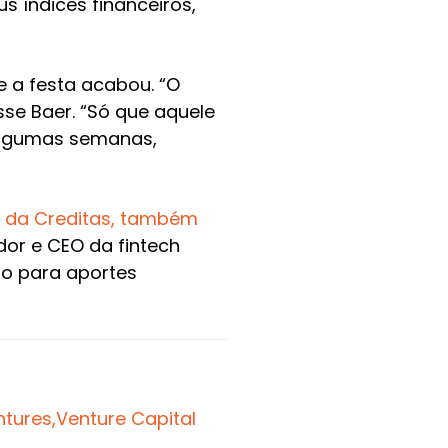
 índices financeiros,
a festa acabou. “O
sse Baer. “Só que aquele
algumas semanas,
, da Creditas, também
dor e CEO da fintech
to para aportes
tures,
Venture Capital