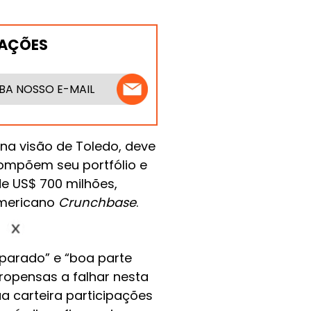
MAÇÕES
BA NOSSO E-MAIL
 na visão de Toledo, deve
ompõem seu portfólio e
de US$ 700 milhões,
americano
Crunchbase
.
arado” e “boa parte
ropensas a falhar nesta
a carteira participações