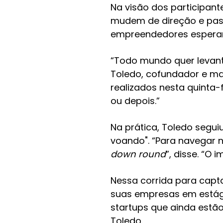
Na visão dos participant
mudem de direção e pass
empreendedores esperan
“Todo mundo quer levant
Toledo, cofundador e ma
realizados nesta quinta-f
ou depois.”
Na prática, Toledo segui
voando". “Para navegar 
down round
”, disse. “O 
Nessa corrida para capt
suas empresas em estág
startups que ainda estã
Toledo.