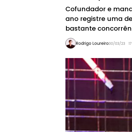
Cofundador e managi
ano registre uma 
bastante concorrên
Rodrigo Loureiro
30/03/23
17