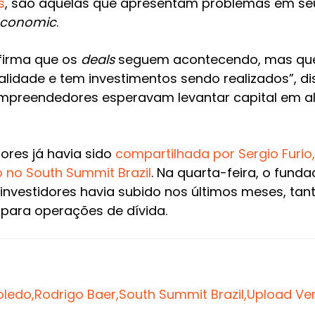
s
, são aquelas que apresentam problemas em seus
economic
.
afirma que os
deals
seguem acontecendo, mas que 
lidade e tem investimentos sendo realizados”, di
 empreendedores esperavam levantar capital em 
dores já havia sido
compartilhada por Sergio Furio
 no South Summit Brazil
. Na quarta-feira, o funda
investidores havia subido nos últimos meses, tan
para operações de dívida.
ledo,
Rodrigo Baer,
South Summit Brazil,
Upload Ven