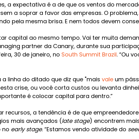
es, a expectativa é a de que os ventos do merca
em a soprar a favor das empresas. O problema,
do pela mesma brisa. E nem todos devem consegu
ar capital ao mesmo tempo. Vai ter muita deman
naging partner da Canary, durante sua particip
eira, 30 de janeiro, no
South Summit Brazil
. “Ou vo
u a linha do ditado que diz que "mais
vale
um pássa
nesta crise, ou você corta custos ou levanta din
importante é colocar capital para dentro.”
ar recursos, a tendência é de que empreendedore
ios mais avançados (
late stage
) encontrem mais
o no
early stage
. “Estamos vendo atividade do
see