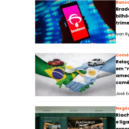
Banc
Brade
bilhõ
trime
Ivan R
Comé
Relaç
em “
amea
comér
José E
Negóc
Riach
e lig
expa