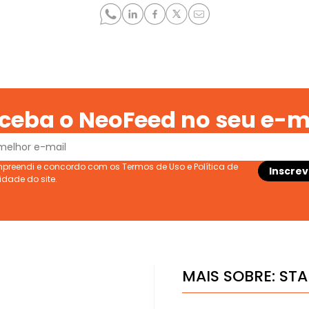
ceba o NeoFeed no seu e-m
ompreendi e concordo com os
Termos de Uso
e
Política de
cidade
do site.
MAIS SOBRE:
STA