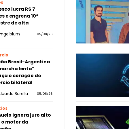
os
sco lucra R$ 7
es e engrena 10º
stre de alta
yngelblum
05/08/26
rcio
ão Brasil-Argentina
marcha lenta”
ça o coração do
cio bilateral
duardo Barella
05/08/26
ios
uelo ignora juro alto
a o motor da
nsão