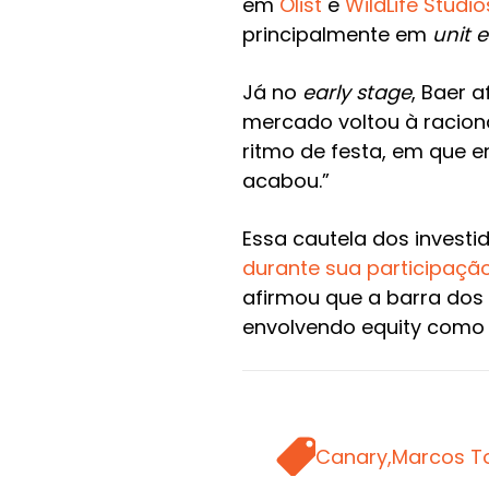
em
Olist
e
WildLife Studio
principalmente em
unit 
Já no
early stage
, Baer 
mercado voltou à raciona
ritmo de festa, em que
acabou.”
Essa cautela dos investi
durante sua participação
afirmou que a barra dos 
envolvendo equity como 
TAGS
Canary,
Marcos To