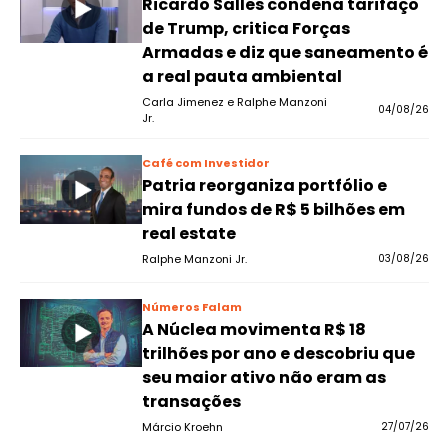
Ricardo Salles condena tarifaço
de Trump, critica Forças
Armadas e diz que saneamento é
a real pauta ambiental
Carla Jimenez e Ralphe Manzoni
04/08/26
Jr.
Café com Investidor
Patria reorganiza portfólio e
mira fundos de R$ 5 bilhões em
real estate
Ralphe Manzoni Jr.
03/08/26
Números Falam
A Núclea movimenta R$ 18
trilhões por ano e descobriu que
seu maior ativo não eram as
transações
Márcio Kroehn
27/07/26