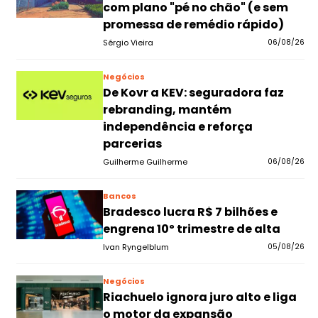
com plano "pé no chão" (e sem
promessa de remédio rápido)
Sérgio Vieira
06/08/26
Negócios
De Kovr a KEV: seguradora faz
rebranding, mantém
independência e reforça
parcerias
Guilherme Guilherme
06/08/26
Bancos
Bradesco lucra R$ 7 bilhões e
engrena 10º trimestre de alta
Ivan Ryngelblum
05/08/26
Negócios
Riachuelo ignora juro alto e liga
o motor da expansão