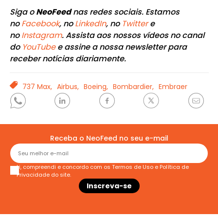
Siga o
NeoFeed
nas redes sociais. Estamos
no
Facebook
, no
LinkedIn
, no
Twitter
e
no
Instagram
. Assista aos nossos vídeos no canal
do
YouTube
e assine a nossa newsletter para
receber notícias diariamente.
TAGS
737 Max,
Airbus,
Boeing,
Bombardier,
Embraer
Receba o NeoFeed no seu e-mail
Li, compreendi e concordo com os
Termos de Uso
e
Política de
Privacidade
do site.