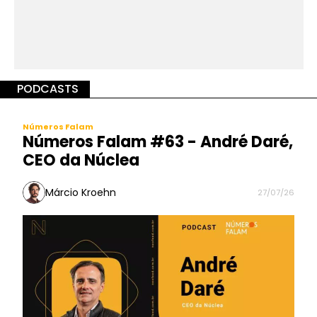
PODCASTS
Números Falam
Números Falam #63 - André Daré,
CEO da Núclea
Márcio Kroehn
27/07/26