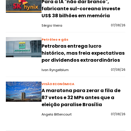
Para a IA "não dar branco",
fabricante sul-coreana investe
US$ 38 bilhões em memória
Sérgio Vieira
07/08/26
Petróleo e gás
Petrobras entrega lucro
histórico, mas freia expectativas
por dividendos extraordinários
Ivan Ryngelblum
07/08/26
VISÃO ECONÔMICA
A maratona para zerar a fila de
87 vetos e 32 MPs antes que a
eleição paralise Brasília
Angela Bittencourt
07/08/26