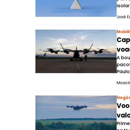
isola
José E
Mobil
Capt
voad
A bou
pacot
Paulo,
Moacir
Negóc
Voo
val
Prime