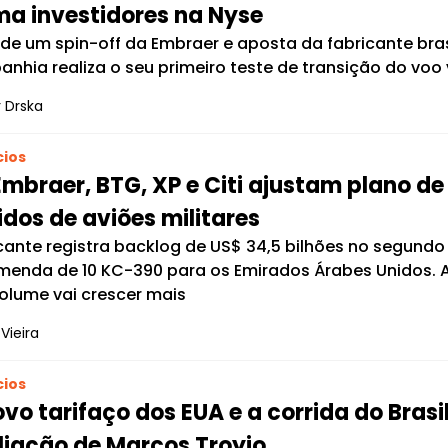
ma investidores na Nyse
 de um spin-off da Embraer e aposta da fabricante bra
nhia realiza o seu primeiro teste de transição do voo v
 Drska
ios
mbraer, BTG, XP e Citi ajustam plano de
dos de aviões militares
cante registra backlog de US$ 34,5 bilhões no segundo t
enda de 10 KC-390 para os Emirados Árabes Unidos. Ana
olume vai crescer mais
Vieira
ios
vo tarifaço dos EUA e a corrida do Brasil
liação de Marcos Troyjo