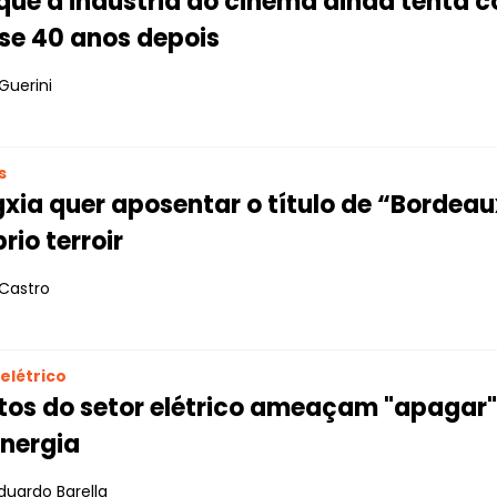
que a indústria do cinema ainda tenta co
se 40 anos depois
Guerini
s
xia quer aposentar o título de “Bordeau
rio terroir
 Castro
elétrico
tos do setor elétrico ameaçam "apagar" 
energia
duardo Barella