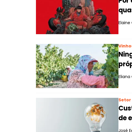
Por 
qua
Elaine 
Vinho
Ning
próp
Eliana
Setor 
Cus
de 
José E