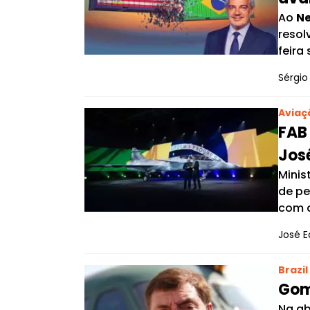
Ao
N
resol
feira
Sérgio 
Aviaç
FAB
Jos
Minis
de pe
com 
José E
Brazi
Gom
Na ab