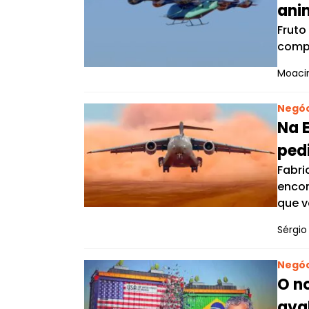
ani
Fruto
compa
Moacir
Negóc
Na E
pedi
Fabri
encom
que v
Sérgio 
Negóc
O no
ava