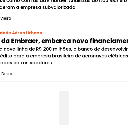
se como com as da Embraer. Analistas do Itaú BBA enxe
deram a empresa subvalorizada
Vieira
idade Aérea Urbana
, da Embraer, embarca novo financiame
 nova linha de R$ 200 milhões, o banco de desenvolvi
édito para a empresa brasileira de aeronaves elétrica
ados carros voadores
 Drska