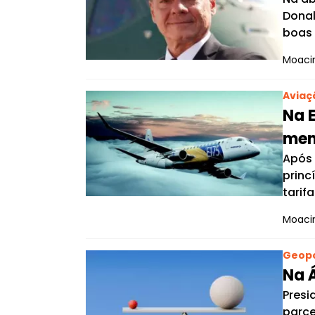
Donal
boas 
Moacir
Aviaç
Na 
men
Após 
princ
tarif
Moacir
Geopo
Na Á
Presi
parce