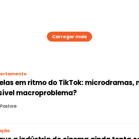
Carregar mais
ortamento
elas em ritmo do TikTok: microdramas,
sível macroproblema?
 Pastore
ação