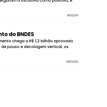
rgaram a iniciativa como positiva, e
19/12/25
nto do BNDES
mento chega a R$ 1,2 bilhão aprovado
s de pouso e decolagem vertical, os
09/12/25