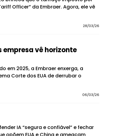
riff Officer” da Embraer. Agora, ele vê
28/03/26
 empresa vê horizonte
ado em 2025, a Embraer enxerga, a
rema Corte dos EUA de derrubar o
06/03/26
fender IA “segura e confiável” e fechar
 que opõem EUA e China e ameaçam