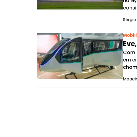
na Ny
consi
Sérgio 
Mobil
Eve
Com a
em cr
cham
Moacir