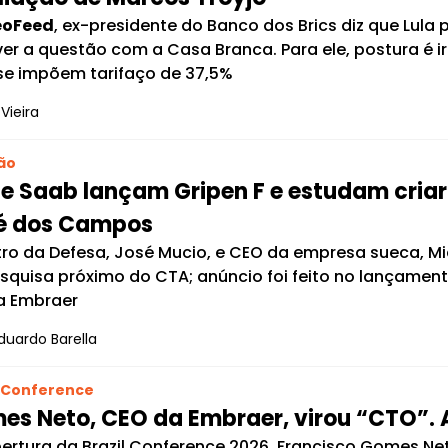
eoFeed
, ex-presidente do Banco dos Brics diz que Lula 
ver a questão com a Casa Branca. Para ele, postura é 
 se impõem tarifaço de 37,5%
Vieira
ão
 e Saab lançam Gripen F e estudam criar
é dos Campos
tro da Defesa, José Mucio, e CEO da empresa sueca, M
squisa próximo do CTA; anúncio foi feito no lançament
a Embraer
duardo Barella
l Conference
es Neto, CEO da Embraer, virou “CTO”. 
ertura da Brazil Conference 2026, Francisco Gomes Net