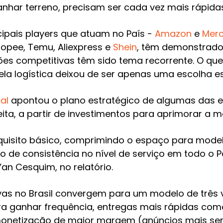
nhar terreno, precisam ser cada vez mais rápidas
cipais players que atuam no País -
Amazon
e
Merc
opee, Temu, Aliexpress e
Shein
, têm demonstrado
es competitivas têm sido tema recorrente. O que s
la logística deixou de ser apenas uma escolha es
al
apontou o plano estratégico de algumas das 
eita, a partir de investimentos para aprimorar a m
requisito básico, comprimindo o espaço para mod
o de consistência no nível de serviço em todo o P
Yan Cesquim, no relatório.
as no Brasil convergem para um modelo de três v
para ganhar frequência, entregas mais rápidas co
onetização de maior margem (anúncios mais serv