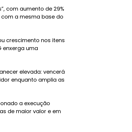
es”, com aumento de 29%
do com a mesma base do
ou crescimento nos itens
TG enxerga uma
manecer elevada: vencerá
idor enquanto amplia as
ionado a execução
as de maior valor e em