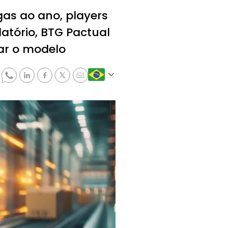
as ao ano, players
latório, BTG Pactual
ar o modelo