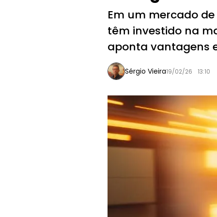
Em um mercado de R$
têm investido na mal
aponta vantagens e
Sérgio Vieira
19/02/26
13:10