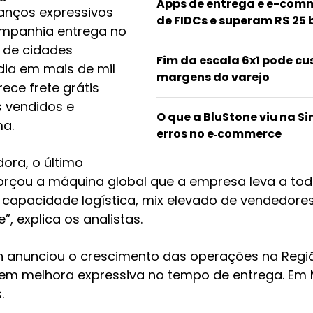
Apps de entrega e e-comm
anços expressivos
de FIDCs e superam R$ 25 
companhia entrega no
 de cidades
Fim da escala 6x1 pode cus
 dia em mais de mil
margens do varejo
ce frete grátis
s vendidos e
O que a BluStone viu na Si
ma.
erros no e‑commerce
dora, o último
orçou a máquina global que a empresa leva a to
capacidade logística, mix elevado de vendedores 
, explica os analistas.
anunciou o crescimento das operações na Regiã
 em melhora expressiva no tempo de entrega. Em 
.