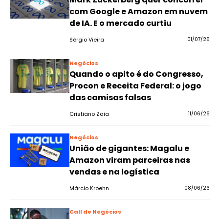
com Google e Amazon em nuvem
de IA. E o mercado curtiu
Sérgio Vieira
01/07/26
Negócios
Quando o apito é do Congresso,
Procon e Receita Federal: o jogo
das camisas falsas
Cristiano Zaia
11/06/26
Negócios
União de gigantes: Magalu e
Amazon viram parceiras nas
vendas e na logística
Márcio Kroehn
08/06/26
Call de Negócios