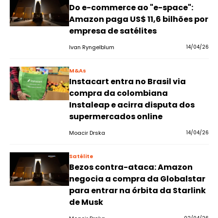
Do e-commerce ao "e-space":
Amazon paga US$ 11,6 bilhões por
empresa de satélites
Ivan Ryngelblum
14/04/26
M&As
Instacart entra no Brasil via
compra da colombiana
Instaleap e acirra disputa dos
supermercados online
Moacir Drska
14/04/26
Satélite
Bezos contra-ataca: Amazon
negocia a compra da Globalstar
para entrar na órbita da Starlink
de Musk