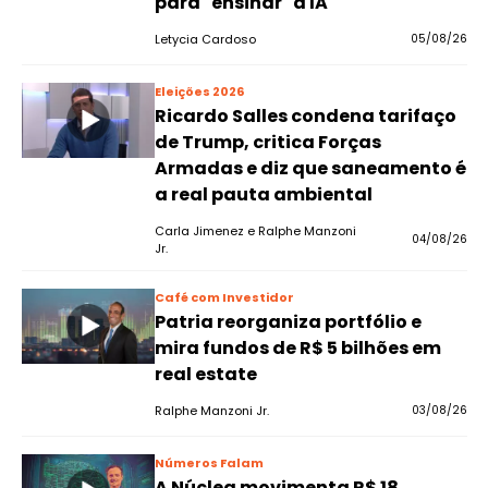
para "ensinar" a IA
Letycia Cardoso
05/08/26
Eleições 2026
Ricardo Salles condena tarifaço
de Trump, critica Forças
Armadas e diz que saneamento é
a real pauta ambiental
Carla Jimenez e Ralphe Manzoni
04/08/26
Jr.
Café com Investidor
Patria reorganiza portfólio e
mira fundos de R$ 5 bilhões em
real estate
Ralphe Manzoni Jr.
03/08/26
Números Falam
A Núclea movimenta R$ 18