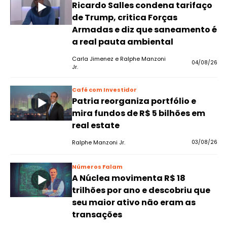
Ricardo Salles condena tarifaço
de Trump, critica Forças
Armadas e diz que saneamento é
a real pauta ambiental
Carla Jimenez e Ralphe Manzoni
04/08/26
Jr.
Café com Investidor
Patria reorganiza portfólio e
mira fundos de R$ 5 bilhões em
real estate
Ralphe Manzoni Jr.
03/08/26
Números Falam
A Núclea movimenta R$ 18
trilhões por ano e descobriu que
seu maior ativo não eram as
transações