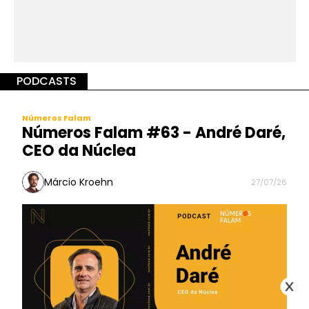
PODCASTS
Números Falam
Números Falam #63 - André Daré,
CEO da Núclea
Márcio Kroehn
27/07/26