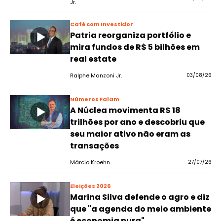
Jr.
Café com Investidor
Patria reorganiza portfólio e
mira fundos de R$ 5 bilhões em
real estate
Ralphe Manzoni Jr.
03/08/26
Números Falam
A Núclea movimenta R$ 18
trilhões por ano e descobriu que
seu maior ativo não eram as
transações
Márcio Kroehn
27/07/26
Eleições 2026
Marina Silva defende o agro e diz
que "a agenda do meio ambiente
é economia pura"