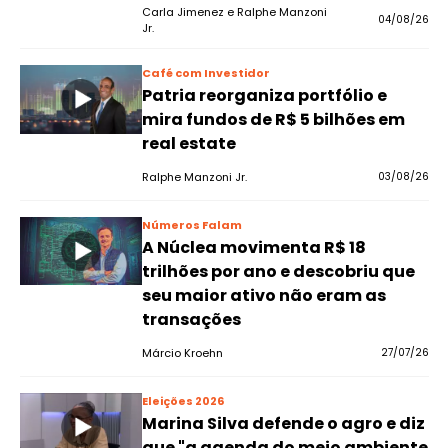
Carla Jimenez e Ralphe Manzoni
04/08/26
Jr.
Café com Investidor
Patria reorganiza portfólio e
mira fundos de R$ 5 bilhões em
real estate
Ralphe Manzoni Jr.
03/08/26
Números Falam
A Núclea movimenta R$ 18
trilhões por ano e descobriu que
seu maior ativo não eram as
transações
Márcio Kroehn
27/07/26
Eleições 2026
Marina Silva defende o agro e diz
que "a agenda do meio ambiente