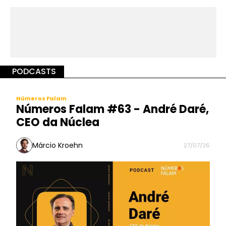
PODCASTS
Números Falam
Números Falam #63 - André Daré,
CEO da Núclea
Márcio Kroehn
27/07/26