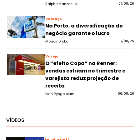
Ralphe Manzoni Jr.
07/08/26
Balanço
Na Porto, a diversificação do
negócio garante o lucro
Moacir Drska
07/08/26
Varejo
O “efeito Copa” na Renner:
vendas esfriam no trimestre e
varejista reduz projeção de
receita
Ivan Ryngelblum
06/08/26
VÍDEOS
Revolução IA