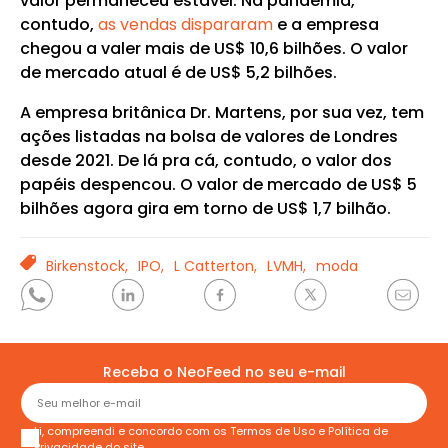
valor permaneceu estável. Na pandemia,
contudo,
as vendas dispararam
e a empresa
chegou a valer mais de US$ 10,6 bilhões. O valor
de mercado atual é de US$ 5,2 bilhões.
A empresa britânica Dr. Martens, por sua vez, tem
ações listadas na bolsa de valores de Londres
desde 2021. De lá pra cá, contudo, o valor dos
papéis despencou. O valor de mercado de US$ 5
bilhões agora gira em torno de US$ 1,7 bilhão.
TAGS
Birkenstock,
IPO,
L Catterton,
LVMH,
moda
Receba o NeoFeed no seu e-mail
Li, compreendi e concordo com os
Termos de Uso
e
Política de
Privacidade
do site.