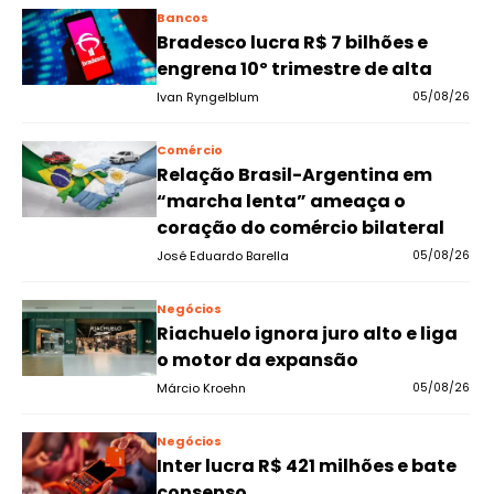
Bancos
Bradesco lucra R$ 7 bilhões e
engrena 10º trimestre de alta
Ivan Ryngelblum
05/08/26
Comércio
Relação Brasil-Argentina em
“marcha lenta” ameaça o
coração do comércio bilateral
José Eduardo Barella
05/08/26
Negócios
Riachuelo ignora juro alto e liga
o motor da expansão
Márcio Kroehn
05/08/26
Negócios
Inter lucra R$ 421 milhões e bate
consenso