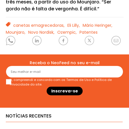
três meses, a partir do uso do Mounjaro. “Ser
gordo não é falta de vergonha. É difícil.”
TAGS
canetas emagrecedoras,
Eli Lilly,
Mário Heringer,
Mounjaro,
Novo Nordisk,
Ozempic,
Patentes
Receba o NeoFeed no seu e-mail
Li, compreendi e concordo com os
Termos de Uso
e
Política de
Privacidade
do site.
NOTÍCIAS RECENTES