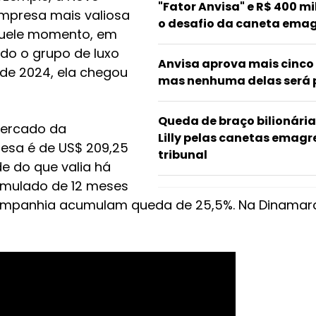
"Fator Anvisa" e R$ 400 m
empresa mais valiosa
o desafio da caneta emag
quele momento, em
do o grupo de luxo
Anvisa aprova mais cinc
de 2024, ela chegou
mas nenhuma delas será p
Queda de braço bilionária 
mercado da
Lilly pelas canetas emagr
esa é de US$ 209,25
tribunal
e do que valia há
umulado de 12 meses
ompanhia acumulam queda de 25,5%. Na Dinamarc