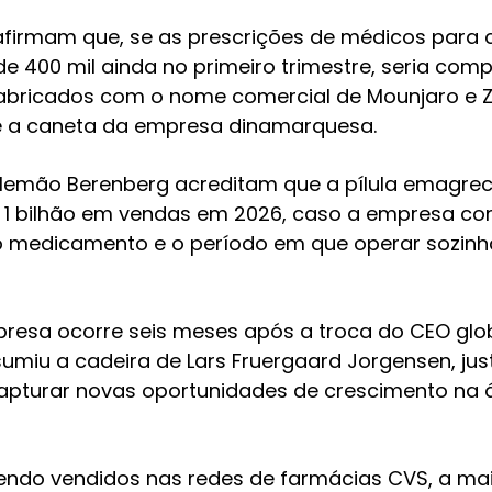
afirmam que, se as prescrições de médicos par
e 400 mil ainda no primeiro trimestre, seria com
fabricados com o nome comercial de Mounjaro e Zepb
ue a caneta da empresa dinamarquesa.
alemão Berenberg acreditam que a pílula emagre
 1 bilhão em vendas em 2026, caso a empresa con
o medicamento e o período em que operar sozin
sa ocorre seis meses após a troca do CEO globa
sumiu a cadeira de Lars Fruergaard Jorgensen, j
apturar novas oportunidades de crescimento na
ndo vendidos nas redes de farmácias CVS, a mai