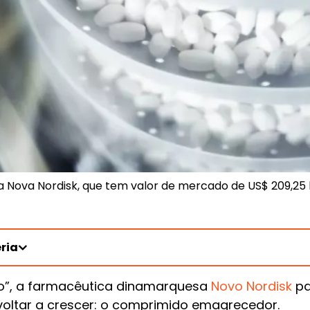
Nova Nordisk, que tem valor de mercado de US$ 209,25 
ria
rno”, a farmacêutica dinamarquesa
Novo Nordisk
pa
oltar a crescer: o comprimido emagrecedor.