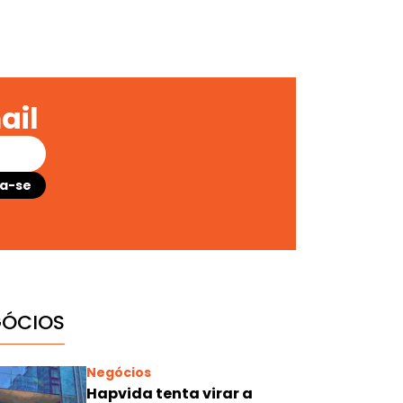
ail
GÓCIOS
Negócios
Hapvida tenta virar a