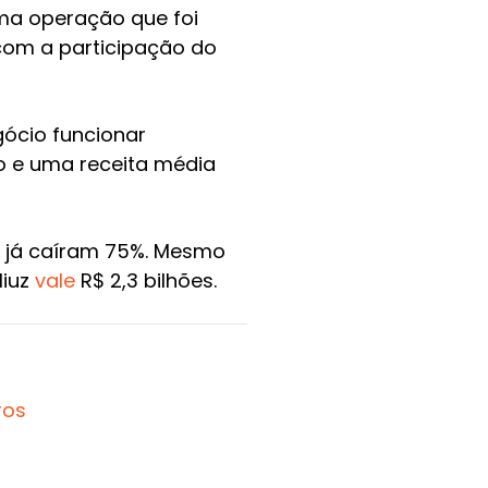
uma operação que foi
com a participação do
ócio funcionar
o e uma receita média
is já caíram 75%. Mesmo
liuz
vale
R$ 2,3 bilhões.
ros