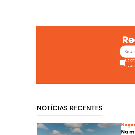
Re
Li, c
Priva
NOTÍCIAS RECENTES
Negóc
Na m