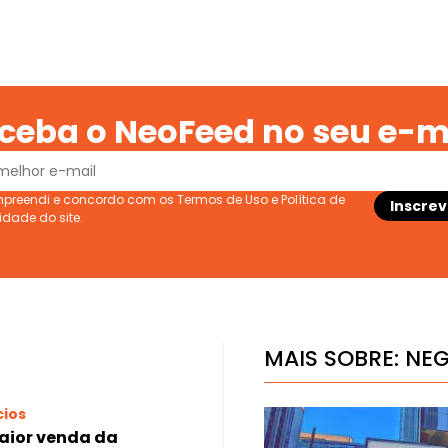
ceba o NeoFeed no seu e-m
ompreendi e concordo com os
Termos de Uso
e
Política de
cidade
do site.
MAIS SOBRE:
NE
ios
aior venda da