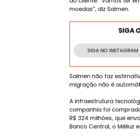
ao cliente. “Vamos ter e
moedas”, diz Salmen.
SIGA 
SIGA NO INSTAGRAM
Salmen não faz estimativ
migração não é automáti
A infraestrutura tecnoló
companhia foi comprada
R$ 324 milhões, que env
Banco Central, o Méliuz 