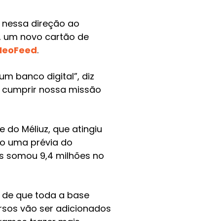
o nessa direção ao
l, um novo cartão de
NeoFeed
.
m banco digital”, diz
 a cumprir nossa missão
 do Méliuz, que atingiu
do uma prévia do
os somou 9,4 milhões no
é de que toda a base
rsos vão ser adicionados