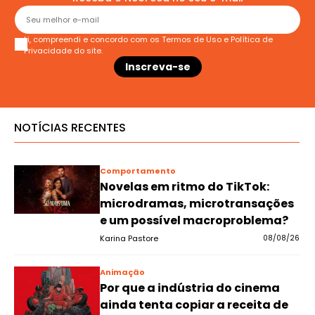
Li, compreendi e concordo com os
Termos de Uso
e
Política de
Privacidade
do site.
NOTÍCIAS RECENTES
Comportamento
Novelas em ritmo do TikTok:
microdramas, microtransações
e um possível macroproblema?
Karina Pastore
08/08/26
Animação
Por que a indústria do cinema
ainda tenta copiar a receita de