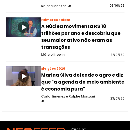
Ralphe Manzoni Jr.
03/08/26
Números Falam
A Núclea movimenta R$ 18
trilhões por ano e descobriu que
seu maior ativo não eram as
transações
Márcio Kroehn
27/07/26
Eleições 2026
Marina Silva defende o agro e diz
que "a agenda do meio ambiente
é economia pura"
Carla Jimenez e Ralphe Manzoni
23/07/26
Jr.
Parceiro: