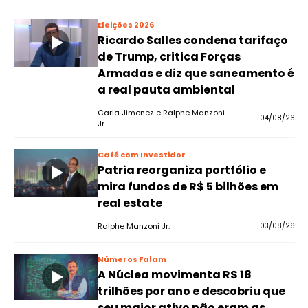
Eleições 2026
Ricardo Salles condena tarifaço
de Trump, critica Forças
Armadas e diz que saneamento é
a real pauta ambiental
Carla Jimenez e Ralphe Manzoni
04/08/26
Jr.
Café com Investidor
Patria reorganiza portfólio e
mira fundos de R$ 5 bilhões em
real estate
Ralphe Manzoni Jr.
03/08/26
Números Falam
A Núclea movimenta R$ 18
trilhões por ano e descobriu que
seu maior ativo não eram as