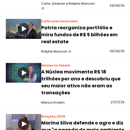
Carla Jimenez e Ralphe Manzoni
04/08/26
Jr.
Café com Investidor
Patria reorganiza portfólio e
mira fundos de R$ 5 bilhões em
real estate
Ralphe Manzoni Jr.
03/08/26
Números Falam
A Núclea movimenta R$ 18
trilhões por ano e descobriu que
seu maior ativo não eram as
transações
Márcio Kroehn
27/07/26
Eleições 2026
Marina Silva defende o agro e diz
que "a agenda do meio ambiente