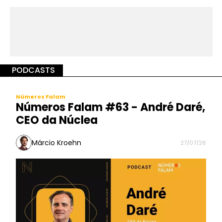
PODCASTS
Números Falam
Números Falam #63 - André Daré,
CEO da Núclea
Márcio Kroehn
27/07/26