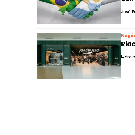
José E
Negóc
Riac
Márcio