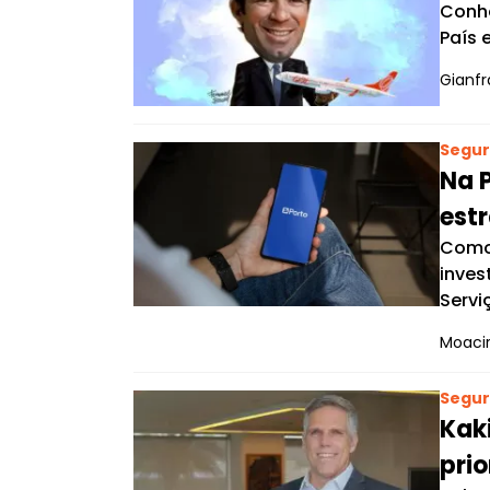
Conhe
País 
Gianfr
Segur
Na 
est
Como 
inves
Servi
Moacir
Segur
Kak
pri