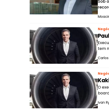
Sob o
recor
Moacir
Negóc
Paul
Execu
tem n
Carlo
Negóc
Kaki
O exe
board
Ivan R