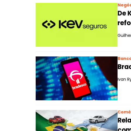
Negóc
De 
refo
Guilh
Banc
Brad
Ivan R
Comé
Rel
comé