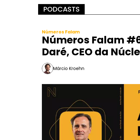
PODCASTS
Números Falam
Números Falam #6
Daré, CEO da Núcl
Márcio Kroehn