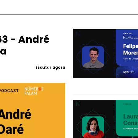
3 - André
ea
Escutar agora