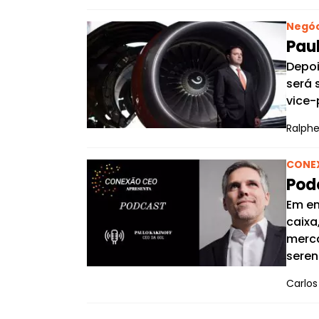
Negóc
Paul
Depoi
será 
vice-
Ralphe
CONE
Pod
Em en
caixa
merca
seren
Carlo