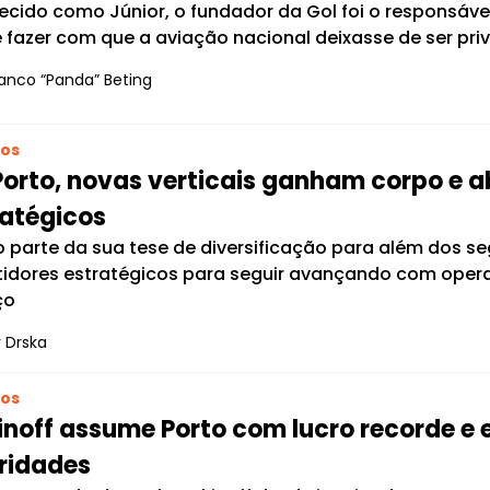
cido como Júnior, o fundador da Gol foi o responsável
e fazer com que a aviação nacional deixasse de ser pri
anco “Panda” Beting
os
Porto, novas verticais ganham corpo e 
ratégicos
parte da sua tese de diversificação para além dos segu
tidores estratégicos para seguir avançando com oper
ço
 Drska
os
inoff assume Porto com lucro recorde e
oridades