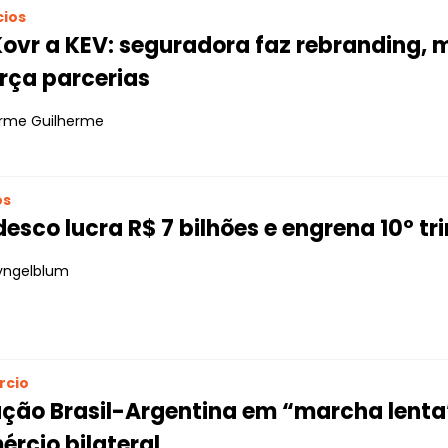
ios
Kovr a KEV: seguradora faz rebranding,
rça parcerias
erme Guilherme
os
esco lucra R$ 7 bilhões e engrena 10º tr
yngelblum
rcio
ação Brasil-Argentina em “marcha lent
rcio bilateral