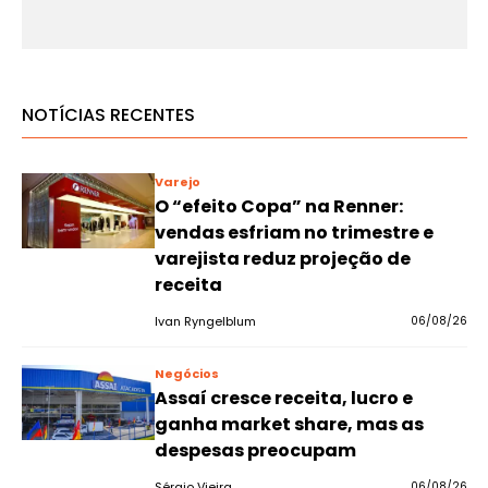
NOTÍCIAS RECENTES
Varejo
O “efeito Copa” na Renner:
vendas esfriam no trimestre e
varejista reduz projeção de
receita
Ivan Ryngelblum
06/08/26
Negócios
Assaí cresce receita, lucro e
ganha market share, mas as
despesas preocupam
Sérgio Vieira
06/08/26