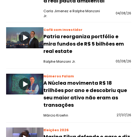
a real pauta ambiental
Carla Jimenez e Ralphe Manzoni
04/08/26
Jr.
Café com Investidor
Patria reorganiza portfólio e
mira fundos de R$ 5 bilhões em
real estate
Ralphe Manzoni Jr.
03/08/26
Números Falam
A Núclea movimenta R$ 18
trilhões por ano e descobriu que
seu maior ativo não eram as
transações
Márcio Kroehn
27/07/26
Eleições 2026
Marina Silva defende o agro e diz