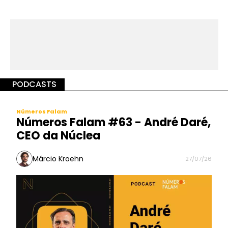
PODCASTS
Números Falam
Números Falam #63 - André Daré,
CEO da Núclea
Márcio Kroehn
27/07/26