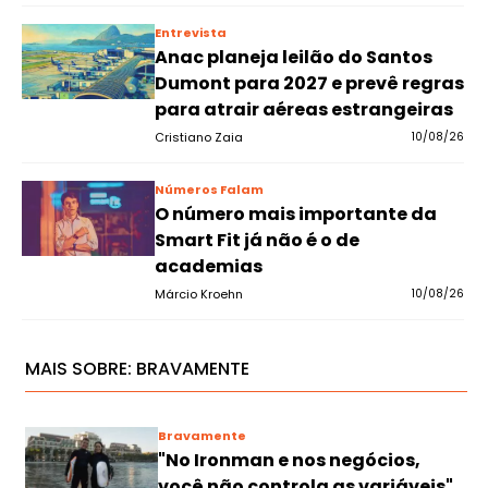
Entrevista
Anac planeja leilão do Santos
Dumont para 2027 e prevê regras
para atrair aéreas estrangeiras
Cristiano Zaia
10/08/26
Números Falam
O número mais importante da
Smart Fit já não é o de
academias
Márcio Kroehn
10/08/26
MAIS SOBRE:
BRAVAMENTE
Bravamente
"No Ironman e nos negócios,
você não controla as variáveis",