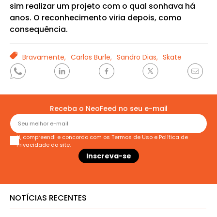
sim realizar um projeto com o qual sonhava há
anos. O reconhecimento viria depois, como
consequência.
TAGS
Bravamente,
Carlos Burle,
Sandro Dias,
Skate
Receba o NeoFeed no seu e-mail
Li, compreendi e concordo com os
Termos de Uso
e
Política de
Privacidade
do site.
NOTÍCIAS RECENTES