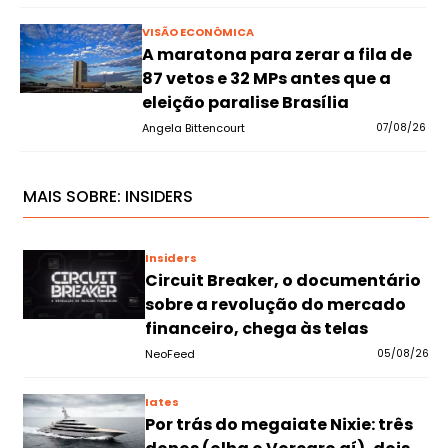
VISÃO ECONÔMICA
A maratona para zerar a fila de
87 vetos e 32 MPs antes que a
eleição paralise Brasília
Angela Bittencourt
07/08/26
MAIS SOBRE:
INSIDERS
Insiders
Circuit Breaker, o documentário
sobre a revolução do mercado
financeiro, chega às telas
NeoFeed
05/08/26
Iates
Por trás do megaiate Nixie: três