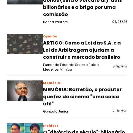
donos (olha o Vorcaro aí), dois
bilionários e a briga por uma
comissão
Karina Pastore
04/08/26
Opinião
ARTIGO: Como a Lei das S.A. e a
Lei de Arbitragem ajudam a
construir o mercado brasileiro
Fernando Eduardo Serec e Rafael
27/07/26
Medeiros Mimica
Memória
MEMÓRIA: Barretão, o produtor
que fez do cinema "uma coisa
útil"
Gonçalo Junior
25/07/26
Insiders
O "divórcio do século": bilionário