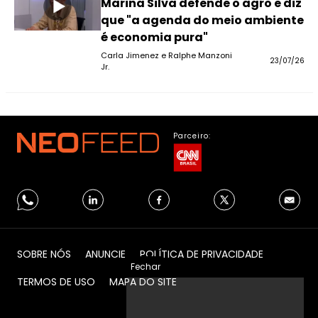
Marina Silva defende o agro e diz
que "a agenda do meio ambiente
é economia pura"
Carla Jimenez e Ralphe Manzoni
23/07/26
Jr.
Parceiro:
SOBRE NÓS
ANUNCIE
POLÍTICA DE PRIVACIDADE
Fechar
TERMOS DE USO
MAPA DO SITE