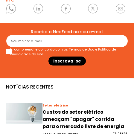
KYC
Receba o NeoFeed no seu e-mail
Li, compreendi e concordo com os
Termos de Uso
e
Política de
Privacidade
do site.
NOTÍCIAS RECENTES
Setor elétrico
Custos do setor elétrico
ameaçam "apagar" corrida
para o mercado livre de energia
07/08/26