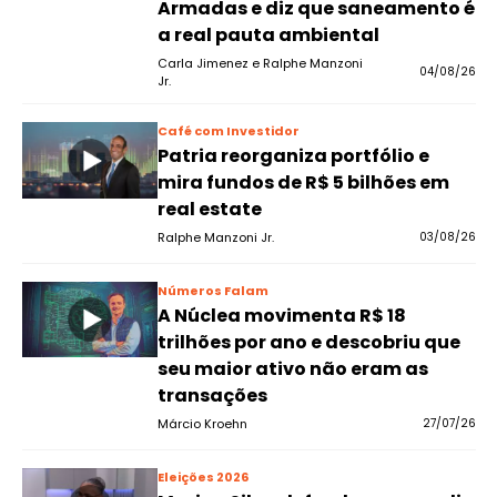
Armadas e diz que saneamento é
a real pauta ambiental
Carla Jimenez e Ralphe Manzoni
04/08/26
Jr.
Café com Investidor
Patria reorganiza portfólio e
mira fundos de R$ 5 bilhões em
real estate
Ralphe Manzoni Jr.
03/08/26
Números Falam
A Núclea movimenta R$ 18
trilhões por ano e descobriu que
seu maior ativo não eram as
transações
Márcio Kroehn
27/07/26
Eleições 2026