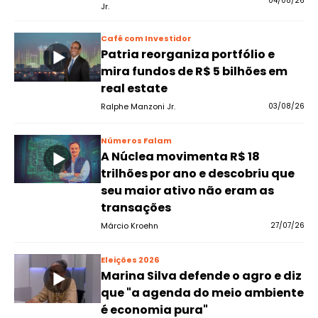
04/08/26
Jr.
Café com Investidor
Patria reorganiza portfólio e
mira fundos de R$ 5 bilhões em
real estate
Ralphe Manzoni Jr.
03/08/26
Números Falam
A Núclea movimenta R$ 18
trilhões por ano e descobriu que
seu maior ativo não eram as
transações
Márcio Kroehn
27/07/26
Eleições 2026
Marina Silva defende o agro e diz
que "a agenda do meio ambiente
é economia pura"