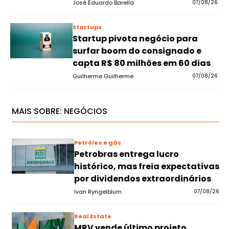
José Eduardo Barella
07/08/26
Startups
Startup pivota negócio para
surfar boom do consignado e
capta R$ 80 milhões em 60 dias
Guilherme Guilherme
07/08/26
MAIS SOBRE:
NEGÓCIOS
Petróleo e gás
Petrobras entrega lucro
histórico, mas freia expectativas
por dividendos extraordinários
Ivan Ryngelblum
07/08/26
Real Estate
MRV vende último projeto