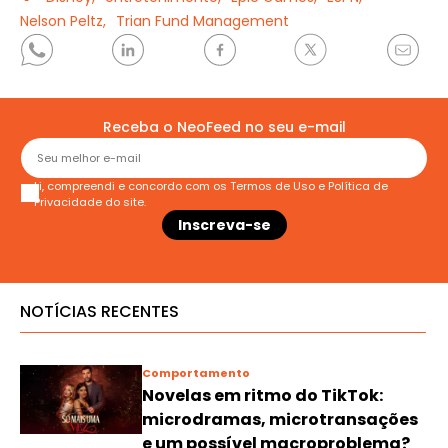
Nelson Peltz,
Trian Fund Management
Receba o NeoFeed no seu e-mail
Li, compreendi e concordo com os
Termos de Uso
e
Política de
Privacidade
do site.
NOTÍCIAS RECENTES
Comportamento
Novelas em ritmo do TikTok:
microdramas, microtransações
e um possível macroproblema?