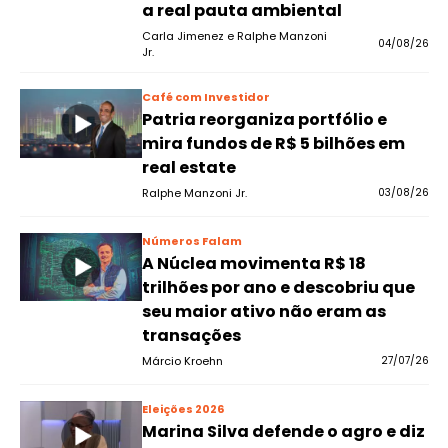
a real pauta ambiental
Carla Jimenez e Ralphe Manzoni
04/08/26
Jr.
Café com Investidor
Patria reorganiza portfólio e
mira fundos de R$ 5 bilhões em
real estate
Ralphe Manzoni Jr.
03/08/26
Números Falam
A Núclea movimenta R$ 18
trilhões por ano e descobriu que
seu maior ativo não eram as
transações
Márcio Kroehn
27/07/26
Eleições 2026
Marina Silva defende o agro e diz