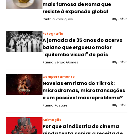
mais famosa de Roma que
resiste à expansão global
Cinthia Rodrigues
09/08/26
Fotografia
A jornada de 35 anos do acervo
baiano que ergueu o maior
"quilombo visual" do país
Karina Sérgio Gomes
09/08/26
Comportamento
Novelas em ritmo do TikTok:
microdramas, microtransações
e um possível macroproblema?
Karina Pastore
08/08/26
Animação
Por que a indústria do cinema
ainda tenta copiar a receita de