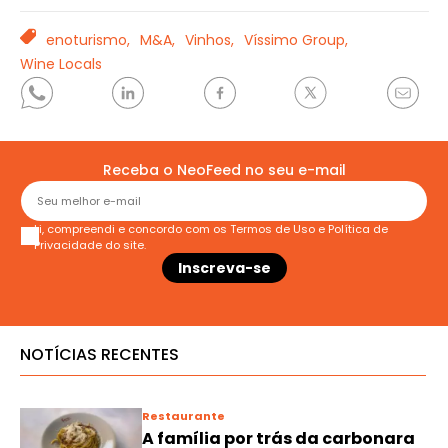
TAGS
enoturismo,
M&A,
Vinhos,
Víssimo Group,
Wine Locals
Receba o NeoFeed no seu e-mail
Li, compreendi e concordo com os
Termos de Uso
e
Política de
Privacidade
do site.
NOTÍCIAS RECENTES
Restaurante
A família por trás da carbonara