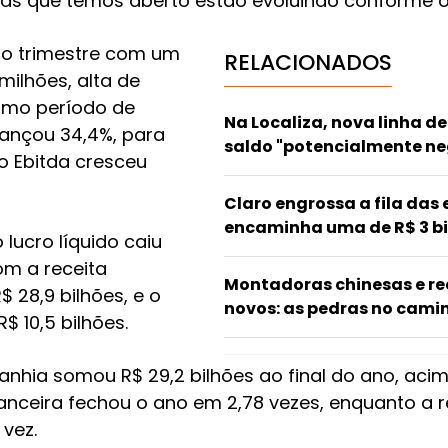
ojas que temos aberto estão evoluindo conforme o
rto trimestre com um
RELACIONADOS
 milhões, alta de
smo período de
Na Localiza, nova linha de
avançou 34,4%, para
saldo "potencialmente ne
 o Ebitda cresceu
Claro engrossa a fila das
encaminha uma de R$ 3 bi
lucro líquido caiu
com a receita
Montadoras chinesas e red
 28,9 bilhões, e o
novos: as pedras no cami
$ 10,5 bilhões.
anhia somou R$ 29,2 bilhões ao final do ano, acim
nceira fechou o ano em 2,78 vezes, enquanto a r
 vez.