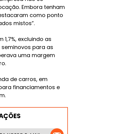
locação. Embora tenham
s destacaram como ponto
ados mistos”.
 1,7%, excluindo as
e seminovos para as
 esperava uma margem
ro.
nda de carros, em
para financiamentos e
m.
MAÇÕES