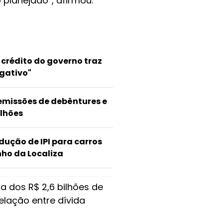
 planejado”, afirmou.
 crédito do governo traz
gativo"
 emissões de debêntures e
lhões
ução de IPI para carros
nho da Localiza
a dos R$ 2,6 bilhões de
elação entre dívida