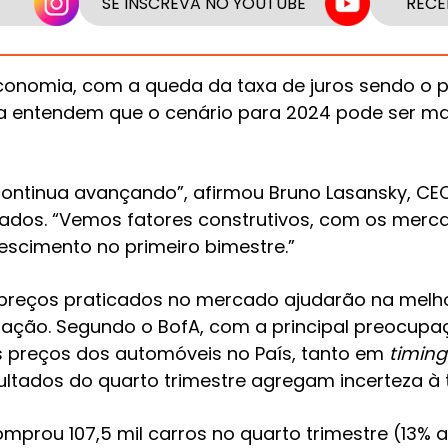
SE INSCREVA NO YOUTUBE
RECE
nomia, com a queda da taxa de juros sendo o pri
 entendem que o cenário para 2024 pode ser mais
ontinua avançando”, afirmou Bruno Lasansky, CEO 
ltados. “Vemos fatores construtivos, com os merc
scimento no primeiro bimestre.”
 preços praticados no mercado ajudarão na melh
iação. Segundo o BofA, com a principal preocup
 preços dos automóveis no País, tanto em
timing
ultados do quarto trimestre agregam incerteza à
omprou 107,5 mil carros no quarto trimestre (13% a