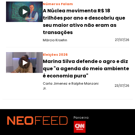
Números Falam
A Núclea movimenta R$ 18
trilhões por ano e descobriu que
seu maior ativo não eram as
transações
Márcio Kroehn
27/07/26
Eleições 2026
Marina Silva defende o agro e diz
que "a agenda do meio ambiente
é economia pura"
Carla Jimenez e Ralphe Manzoni
23/07/26
Jr.
Parceiro: