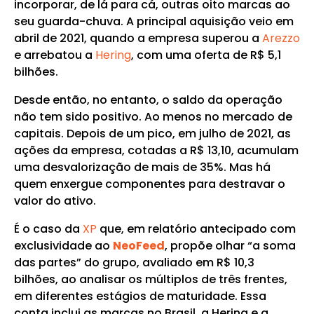
incorporar, de lá para cá, outras oito marcas ao
seu guarda-chuva. A principal aquisição veio em
abril de 2021, quando a empresa superou a
Arezzo
e arrebatou a
Hering
, com uma oferta de R$ 5,1
bilhões.
Desde então, no entanto, o saldo da operação
não tem sido positivo. Ao menos no mercado de
capitais. Depois de um pico, em julho de 2021, as
ações da empresa, cotadas a R$ 13,10, acumulam
uma desvalorização de mais de 35%. Mas há
quem enxergue componentes para destravar o
valor do ativo.
É o caso da
XP
que, em relatório antecipado com
exclusividade ao
NeoFeed
, propõe olhar “a soma
das partes” do grupo, avaliado em R$ 10,3
bilhões, ao analisar os múltiplos de três frentes,
em diferentes estágios de maturidade. Essa
conta inclui as marcas no Brasil, a Hering e a