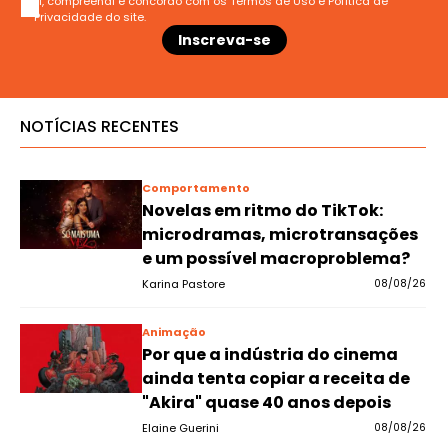
Li, compreendi e concordo com os
Termos de Uso
e
Política de
Privacidade
do site.
NOTÍCIAS RECENTES
Comportamento
Novelas em ritmo do TikTok:
microdramas, microtransações
e um possível macroproblema?
Karina Pastore
08/08/26
Animação
Por que a indústria do cinema
ainda tenta copiar a receita de
"Akira" quase 40 anos depois
Elaine Guerini
08/08/26