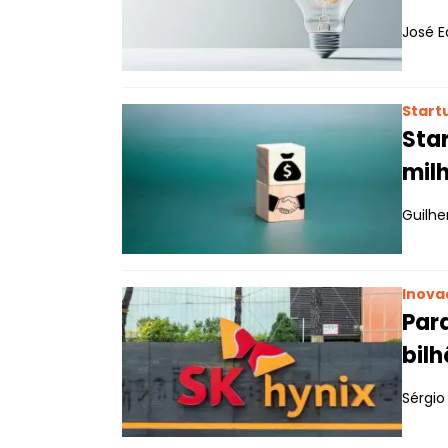
José E
Start
Sta
mil
Guilh
Inova
Para
bil
Sérgio 