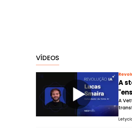
VÍDEOS
Revol
A st
"ens
A Vet
trans
Letyci