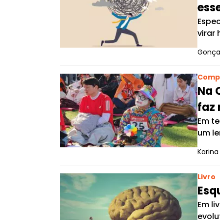
esse
Espec
virar
Gonçal
Comp
Na 
faz
Em te
um le
Karina
Livro
Esq
Em li
evolu