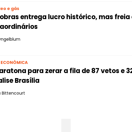
leo e gás
obras entrega lucro histórico, mas frei
aordinários
yngelblum
O ECONÔMICA
ratona para zerar a fila de 87 vetos e 3
lise Brasília
 Bittencourt