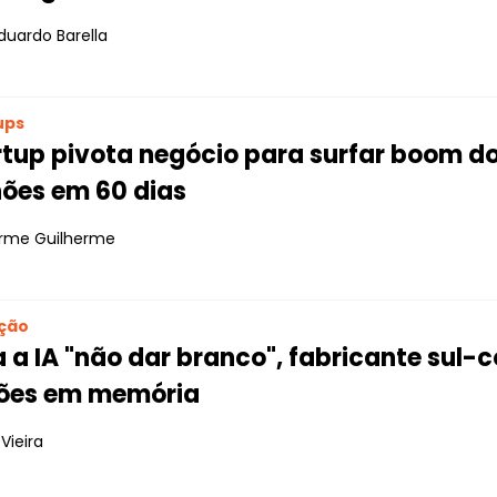
duardo Barella
ups
rtup pivota negócio para surfar boom d
hões em 60 dias
erme Guilherme
ção
 a IA "não dar branco", fabricante sul-
hões em memória
Vieira