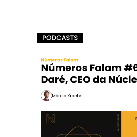
PODCASTS
Números Falam
Números Falam #6
Daré, CEO da Núcl
Márcio Kroehn