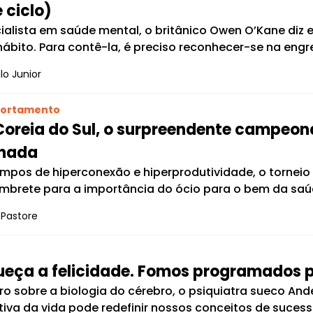
 ciclo)
ialista em saúde mental, o britânico Owen O’Kane diz 
 hábito. Para contê-la, é preciso reconhecer-se na en
o Junior
ortamento
Coreia do Sul, o surpreendente campeo
 nada
mpos de hiperconexão e hiperprodutividade, o tornei
mbrete para a importância do ócio para o bem da saúd
 Pastore
ueça a felicidade. Fomos programados p
vro sobre a biologia do cérebro, o psiquiatra sueco An
tiva da vida pode redefinir nossos conceitos de sucess