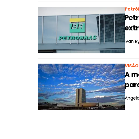
Petró
Petr
extr
Ivan R
VISÃ
A ma
para
Angela