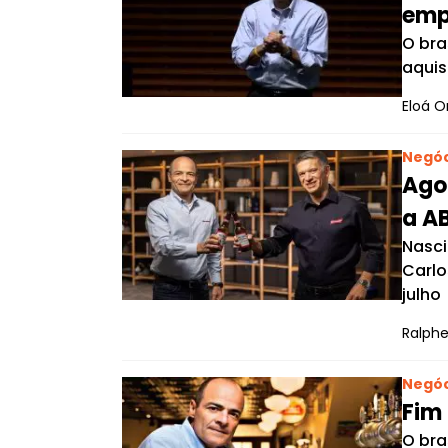
emp
O bra
aquis
Eloá O
Negóc
Agor
a AB
Nasci
Carlo
julho
Ralphe
Negóc
Fim 
O bra