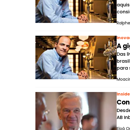
aquis
cons
Ralphe
Inova
A gi
Das l
brasi
para 
Moacir
Inside
Con
Desde
AB In
Eloá O