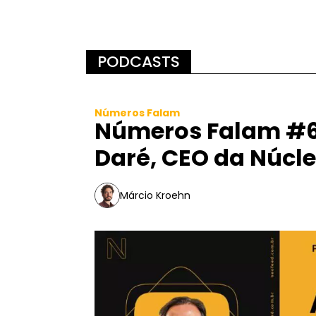
PODCASTS
Números Falam
Números Falam #6
Daré, CEO da Núcl
Márcio Kroehn