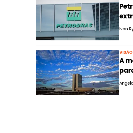
Petr
extr
Ivan R
VISÃ
A ma
para
Angela