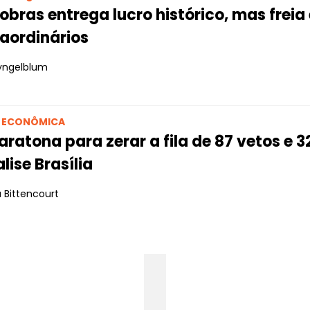
obras entrega lucro histórico, mas frei
aordinários
yngelblum
O ECONÔMICA
ratona para zerar a fila de 87 vetos e 3
lise Brasília
 Bittencourt