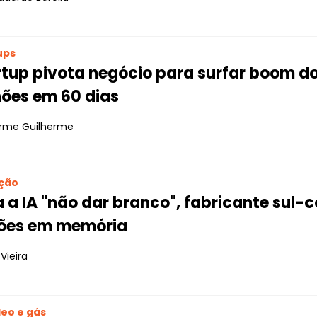
ups
rtup pivota negócio para surfar boom d
hões em 60 dias
erme Guilherme
ção
 a IA "não dar branco", fabricante sul-
hões em memória
Vieira
leo e gás