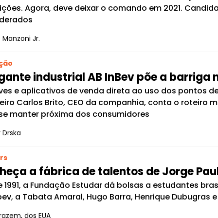
ições. Agora, deve deixar o comando em 2021. Candid
iderados
 Manzoni Jr.
ção
gante industrial AB InBev põe a barriga 
ives e aplicativos de venda direta ao uso dos pontos
leiro Carlos Brito, CEO da companhia, conta o roteiro 
se manter próxima dos consumidores
 Drska
rs
heça a fábrica de talentos de Jorge Pa
 1991, a Fundação Estudar dá bolsas a estudantes brasi
bev, a Tabata Amaral, Hugo Barra, Henrique Dubugras e
razem, dos EUA