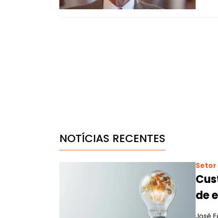
NOTÍCIAS RECENTES
Setor 
Cus
de 
José E