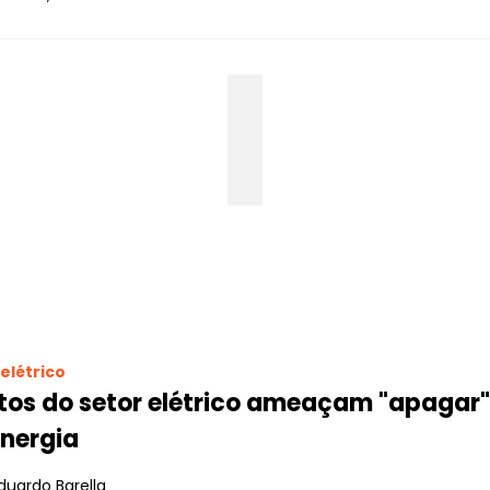
elétrico
tos do setor elétrico ameaçam "apagar" 
energia
duardo Barella