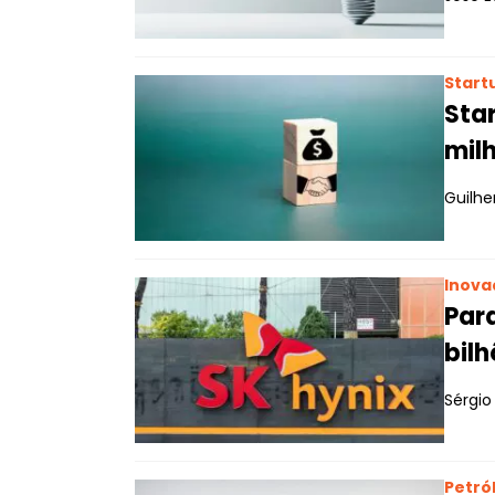
Start
Sta
mil
Guilh
Inova
Para
bil
Sérgio 
Petró