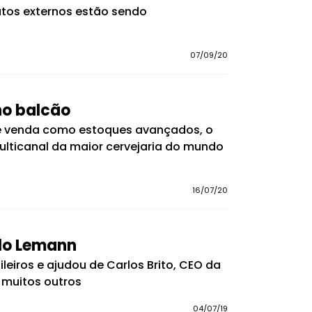
atos externos estão sendo
07/09/20
no balcão
 de venda como estoques avançados, o
multicanal da maior cervejaria do mundo
16/07/20
ulo Lemann
leiros e ajudou de Carlos Brito, CEO da
 muitos outros
04/07/19