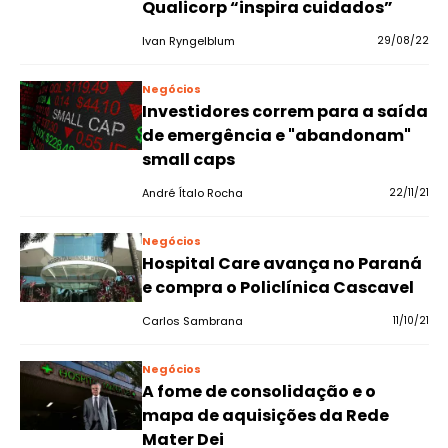
Qualicorp “inspira cuidados”
Ivan Ryngelblum
29/08/22
Negócios
Investidores correm para a saída
de emergência e "abandonam"
small caps
André Ítalo Rocha
22/11/21
Negócios
Hospital Care avança no Paraná
e compra o Policlínica Cascavel
Carlos Sambrana
11/10/21
Negócios
A fome de consolidação e o
mapa de aquisições da Rede
Mater Dei