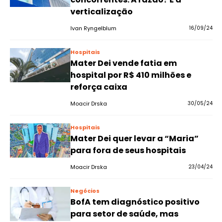
verticalização
Ivan Ryngelblum
16/09/24
Hospitais
Mater Dei vende fatia em
hospital por R$ 410 milhões e
reforça caixa
Moacir Drska
30/05/24
Hospitais
Mater Dei quer levar a “Maria”
para fora de seus hospitais
Moacir Drska
23/04/24
Negócios
BofA tem diagnóstico positivo
para setor de saúde, mas