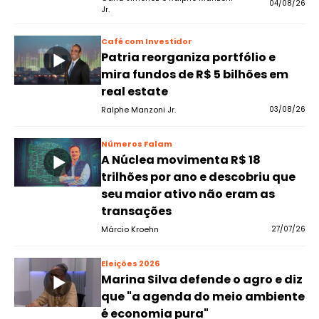
04/08/26
Jr.
Café com Investidor
Patria reorganiza portfólio e
mira fundos de R$ 5 bilhões em
real estate
Ralphe Manzoni Jr.
03/08/26
Números Falam
A Núclea movimenta R$ 18
trilhões por ano e descobriu que
seu maior ativo não eram as
transações
Márcio Kroehn
27/07/26
Eleições 2026
Marina Silva defende o agro e diz
que "a agenda do meio ambiente
é economia pura"