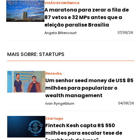
VISÃO ECONÔMICA
A maratona para zerar a fila de
87 vetos e 32 MPs antes que a
eleição paralise Brasília
Angela Bittencourt
07/08/26
MAIS SOBRE:
STARTUPS
Fintechs
Um senhor seed money de US$ 85
milhões para popularizar o
wealth management
Ivan Ryngelblum
04/08/26
Startups
Fintech Kesh capta R$ 550
milhões para escalar tese de