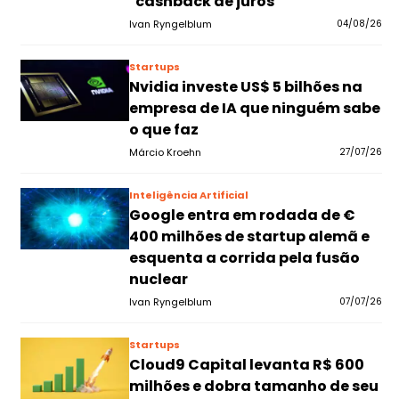
"cashback de juros"
Ivan Ryngelblum
04/08/26
Startups
Nvidia investe US$ 5 bilhões na
empresa de IA que ninguém sabe
o que faz
Márcio Kroehn
27/07/26
Inteligência Artificial
Google entra em rodada de €
400 milhões de startup alemã e
esquenta a corrida pela fusão
nuclear
Ivan Ryngelblum
07/07/26
Startups
Cloud9 Capital levanta R$ 600
milhões e dobra tamanho de seu