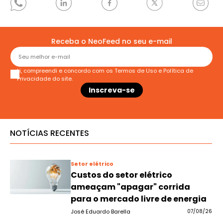
Receba o NeoFeed no seu e-mail
Li, compreendi e concordo com os
Termos de Uso
e
Política de
Privacidade
do site.
NOTÍCIAS RECENTES
Setor elétrico
Custos do setor elétrico
ameaçam "apagar" corrida
para o mercado livre de energia
José Eduardo Barella
07/08/26