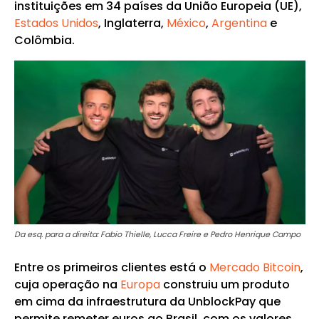
instituições em 34 países da União Europeia (UE),
Estados Unidos
, Inglaterra,
México
,
Argentina
e
Colômbia.
Da esq. para a direita: Fabio Thielle, Lucca Freire e Pedro Henrique Campo
Entre os primeiros clientes está o
Mercado Bitcoin
,
cuja operação na
Europa
construiu um produto
em cima da infraestrutura da UnblockPay que
permite remeter euros ao Brasil, com os valores