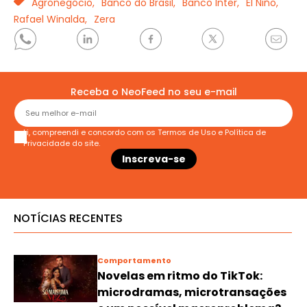
TAGS
Agronegócio,
Banco do Brasil,
Banco Inter,
El Niño,
Rafael Winalda,
Zera
Receba o NeoFeed no seu e-mail
Li, compreendi e concordo com os
Termos de Uso
e
Política de
Privacidade
do site.
NOTÍCIAS RECENTES
Comportamento
Novelas em ritmo do TikTok:
microdramas, microtransações