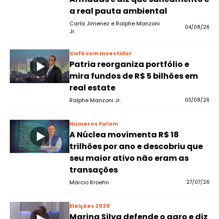
a real pauta ambiental
Carla Jimenez e Ralphe Manzoni
04/08/26
Jr.
Café com Investidor
Patria reorganiza portfólio e
mira fundos de R$ 5 bilhões em
real estate
Ralphe Manzoni Jr.
03/08/26
Números Falam
A Núclea movimenta R$ 18
trilhões por ano e descobriu que
seu maior ativo não eram as
transações
Márcio Kroehn
27/07/26
Eleições 2026
Marina Silva defende o agro e diz