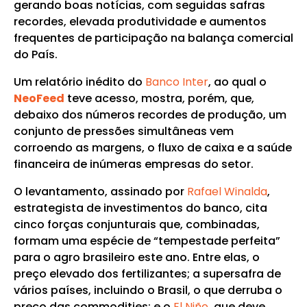
gerando boas notícias, com seguidas safras
recordes, elevada produtividade e aumentos
frequentes de participação na balança comercial
do País.
Um relatório inédito do
Banco Inter
, ao qual o
NeoFeed
teve acesso, mostra, porém, que,
debaixo dos números recordes de produção, um
conjunto de pressões simultâneas vem
corroendo as margens, o fluxo de caixa e a saúde
financeira de inúmeras empresas do setor.
O levantamento, assinado por
Rafael Winalda
,
estrategista de investimentos do banco, cita
cinco forças conjunturais que, combinadas,
formam uma espécie de “tempestade perfeita”
para o agro brasileiro este ano. Entre elas, o
preço elevado dos fertilizantes; a supersafra de
vários países, incluindo o Brasil, o que derruba o
preço das commodities; e o
El Niño
, que deve