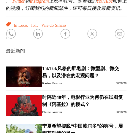
、
Twitter
和
Instagram
上都有账号
。观看我们
YouTube
频道上
的视频
，订阅我们的新闻邮件，即可每日接收最新资讯。
TAGS
In Loco,
IoT,
Vale do Silício
最近新闻
TikTok风格的肥皂剧：微型剧、微交
易，以及潜在的宏观问题？
Karina Pastore
08/08/26
时隔近40年，电影行业为何仍在试图复
制《阿基拉》的模式？
Elaine Guerini
08/08/26
宁夏希望摆脱“中国波尔多”的称号，展