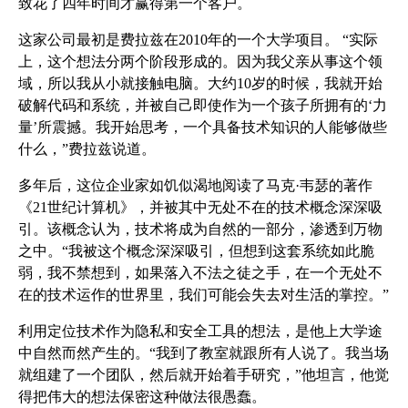
致花了四年时间才赢得第一个客户。
这家公司最初是费拉兹在2010年的一个大学项目。
“实际
上，这个想法分两个阶段形成的。因为我父亲从事这个领
域，所以我从小就接触电脑。大约10岁的时候，我就开始
破解代码和系统，并被自己即使作为一个孩子所拥有的‘力
量’所震撼。我开始思考，一个具备技术知识的人能够做些
什么，”费拉兹说道。
多年后，这位企业家如饥似渴地阅读了马克·韦瑟的著作
《21世纪计算机》，并被其中无处不在的技术概念深深吸
引。该概念认为，技术将成为自然的一部分，渗透到万物
之中。“我被这个概念深深吸引，但想到这套系统如此脆
弱，我不禁想到，如果落入不法之徒之手，在一个无处不
在的技术运作的世界里，我们可能会失去对生活的掌控。”
利用定位技术作为隐私和安全工具的想法，是他上大学途
中自然而然产生的。“我到了教室就跟所有人说了。我当场
就组建了一个团队，然后就开始着手研究，”他坦言，他觉
得把伟大的想法保密这种做法很愚蠢。