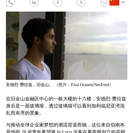
安德烈·费拉兹，旧金山。 （照片：Eloá Orazem/NeoFeed）
在旧金山金融区中心的一栋大楼的十六楼，安德烈·费拉兹
身后是一面玻璃墙，透过玻璃墙可以看到加利福尼亚湾混
乱而有序的景象。
与推动全球企业家梦想的潮流背道而驰，这位来自伯南布
哥州的 28 岁青年希望将 In Loco 这家在累西腓创立的高精