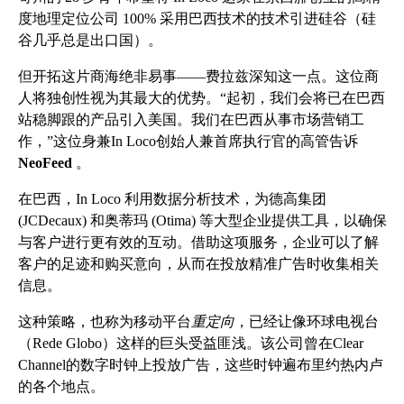
度地理定位公司 100% 采用巴西技术的技术引进硅谷（硅
谷几乎总是出口国）。
但开拓这片商海绝非易事——费拉兹
深知这一点。这位商
人将独创性视为其最大的优势。“起初，我们会将已在巴西
站稳脚跟的产品引入美国。我们在巴西从事市场营销工
作，”这位身兼In Loco创始人兼首席执行官的高管告诉
NeoFeed
。
在巴西，In Loco 利用数据分析技术，为德高集团
(JCDecaux) 和奥蒂玛 (Otima) 等大型企业提供工具，以确保
与客户进行更有效的互动。借助这项服务，企业可以了解
客户的足迹和购买意向，从而在投放精准广告时收集相关
信息。
这种策略，也称为移动平台
重定向
，已经让像环球电视台
（Rede Globo）这样的巨头受益匪浅。该公司曾在Clear
Channel的数字时钟上投放广告，这些时钟遍布里约热内卢
的各个地点。