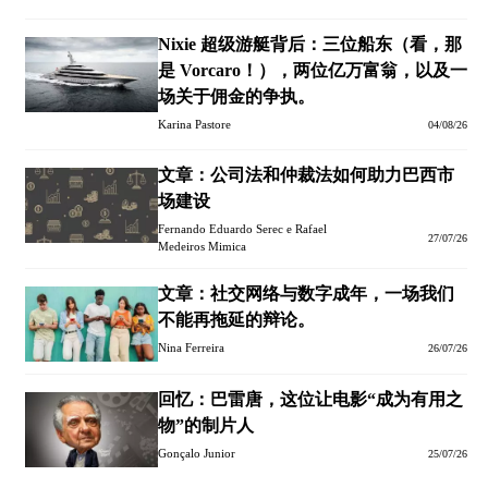
Nixie 超级游艇背后：三位船东（看，那
是 Vorcaro！），两位亿万富翁，以及一
场关于佣金的争执。
Karina Pastore
04/08/26
文章：公司法和仲裁法如何助力巴西市
场建设
Fernando Eduardo Serec e Rafael
27/07/26
Medeiros Mimica
文章：社交网络与数字成年，一场我们
不能再拖延的辩论。
Nina Ferreira
26/07/26
回忆：巴雷唐，这位让电影“成为有用之
物”的制片人
Gonçalo Junior
25/07/26