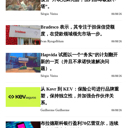
堪”。
Sérgio Vieira
06/08/26
Bradesco 表示，其专注于担保信贷额
度，在贷款领域领先市场一步。
Ivan Ryngelblum
06/08/26
Hapvida 试图以一个“务实”的计划翻开
新的一页（并且不承诺快速解决问
题）。
Sérgio Vieira
06/08/26
从 Kovr 到 KEV：保险公司进行品牌重
塑，保持独立性，并加强合作伙伴关
系。
Guilherme Guilherme
06/08/26
布拉德斯科银行盈利70亿雷亚尔，连续