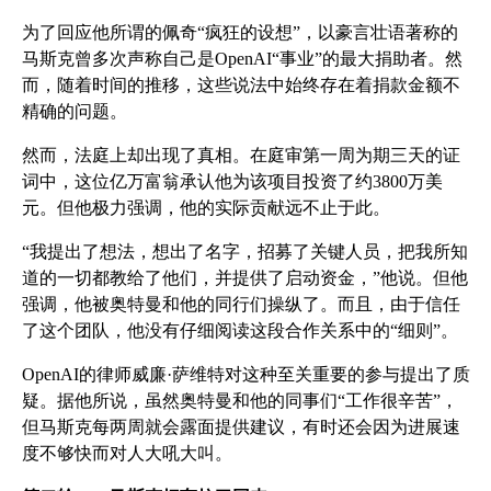
为了回应他所谓的佩奇“疯狂的设想”，以豪言壮语著称的
马斯克曾多次声称自己是OpenAI“事业”的最大捐助者。然
而，随着时间的推移，这些说法中始终存在着捐款金额不
精确的问题。
然而，法庭上却出现了真相。在庭审第一周为期三天的证
词中，这位亿万富翁承认他为该项目投资了约3800万美
元。但他极力强调，他的实际贡献远不止于此。
“我提出了想法，想出了名字，招募了关键人员，把我所知
道的一切都教给了他们，并提供了启动资金，”他说。但他
强调，他被奥特曼和他的同行们操纵了。而且，由于信任
了这个团队，他没有仔细阅读这段合作关系中的“细则”。
OpenAI的律师威廉·萨维特对这种至关重要的参与提出了质
疑。据他所说，虽然奥特曼和他的同事们“工作很辛苦”，
但马斯克每两周就会露面提供建议，有时还会因为进展速
度不够快而对人大吼大叫。