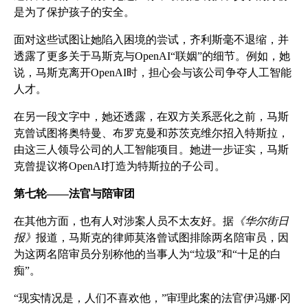
是为了保护孩子的安全。
面对这些试图让她陷入困境的尝试，齐利斯毫不退缩，并
透露了更多关于马斯克与OpenAI“联姻”的细节。例如，她
说，马斯克离开OpenAI时，担心会与该公司争夺人工智能
人才。
在另一段文字中，她还透露，在双方关系恶化之前，马斯
克曾试图将奥特曼、布罗克曼和苏茨克维尔招入特斯拉，
由这三人领导公司的人工智能项目。她进一步证实，马斯
克曾提议将OpenAI打造为特斯拉的子公司。
第七轮——法官与陪审团
在其他方面，也有人对涉案人员不太友好。据
《华尔街日
报》
报道，马斯克的律师莫洛曾试图排除两名陪审员，因
为这两名陪审员分别称他的当事人为“垃圾”和“十足的白
痴”。
“现实情况是，人们不喜欢他，”审理此案的法官伊冯娜·冈