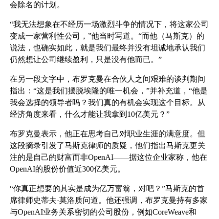
会除名的计划。
“我无法想象在不经历一场激烈斗争的情况下，将这家公司
变成一家营利性公司，”他当时写道。“而他（马斯克）的
说法，也确实如此，就是我们最终并没有坦诚地承认我们
仍然想让公司继续盈利，只是没有他而已。”
在另一段文字中，布罗克曼在合伙人之间艰难的谈判期间
指出：“这是我们摆脱埃隆的唯一机会，”并补充道，“他是
我会选择的领导者吗？我们真的有机会实现这个目标。从
经济角度来看，什么才能让我拿到10亿美元？”
布罗克曼表示，他正在思考自己对职业生涯的满意度。但
这段摘录引发了马斯克律师的质疑，他们指出马斯克更关
注的是自己的财富而非OpenAI——据这位企业家称，他在
OpenAI的股份价值近300亿美元。
“你真正想要的其实是成为亿万富翁，对吧？”马斯克的首
席律师史蒂夫·莫洛质问道。他还强调，布罗克曼持有多家
与OpenAI业务关系密切的公司股份，例如CoreWeave和