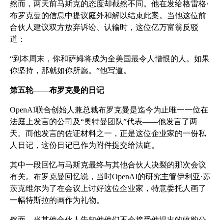
然而，两天前马斯克的态度却截然不同。他在发给格雷格·
布罗克曼的信息中提议庭外和解以结束此案。当他这位前
合伙人建议双方放弃诉讼、认输时，这位亿万富翁反驳
道：
“到本周末，你和萨姆将成为全美国最令人憎恨的人。如果
你坚持，那就如你所愿。”他写道。
第五轮——布罗克曼的日记
OpenAI联合创始人兼总裁布罗克曼是迄今为止唯一一位在
法庭上发言的公司及“奥特曼团队”代表——他发言了两
天。而他发言的佐证材料之一，正是这位企业家的一份私
人日记，这份日记已作为附件提交给法庭。
其中一段回忆与马斯克最终与其他合伙人决裂的那次会议
有关。布罗克曼回忆说，当时OpenAI的研究主管伊利亚·苏
茨克维尔为了在会议上讨好这位企业家，特意委托人画了
一幅特斯拉的画作为礼物。
然而，当其他合伙人告知他他们不会接受他提出的收购公