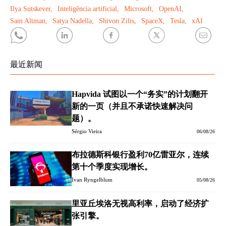
Ilya Sutskever,
Inteligência artificial,
Microsoft,
OpenAI,
Sam Altman,
Satya Nadella,
Shivon Zilis,
SpaceX,
Tesla,
xAI
最近新闻
Hapvida 试图以一个“务实”的计划翻开
新的一页（并且不承诺快速解决问
题）。
Sérgio Vieira
06/08/26
布拉德斯科银行盈利70亿雷亚尔，连续
第十个季度实现增长。
Ivan Ryngelblum
05/08/26
里亚丘埃洛无视高利率，启动了经济扩
张引擎。