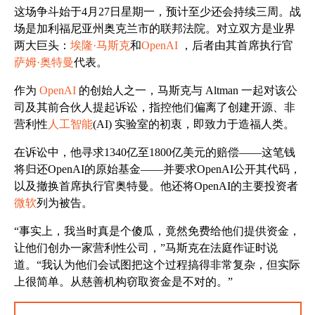
这场争斗始于4月27日星期一，预计至少还会持续三周。战
场是加利福尼亚州奥克兰市的联邦法院。对立双方是业界
两大巨头：
埃隆·马斯克
和
OpenAI
，后者由其首席执行官
萨姆·奥特曼
代表。
作为
OpenAI
的创始人之一，马斯克与 Altman 一起对该公
司及其前合伙人提起诉讼，指控他们偏离了创建开源、非
营利性
人工智能
(AI) 实验室的初衷，即致力于造福人类。
在诉讼中，他寻求1340亿至1800亿美元的赔偿——这笔钱
将归还OpenAI的原始基金——并要求OpenAI公开其代码，
以及撤换首席执行官奥特曼。他还将OpenAI的主要投资者
微软
列为被告。
“事实上，我当时真是个傻瓜，竟然免费给他们提供资金，
让他们创办一家营利性公司，”马斯克在法庭作证时说
道。“我认为他们会试图把这个过程搞得非常复杂，但实际
上很简单。从慈善机构窃取资金是不对的。”