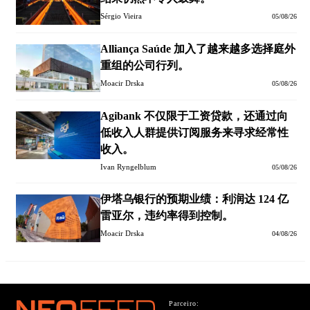
Sérgio Vieira
05/08/26
Alliança Saúde 加入了越来越多选择庭外
重组的公司行列。
Moacir Drska
05/08/26
Agibank 不仅限于工资贷款，还通过向
低收入人群提供订阅服务来寻求经常性
收入。
Ivan Ryngelblum
05/08/26
伊塔乌银行的预期业绩：利润达 124 亿
雷亚尔，违约率得到控制。
Moacir Drska
04/08/26
Parceiro: