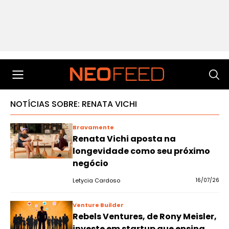
NOTÍCIAS SOBRE: RENATA VICHI
Bravamente
Renata Vichi aposta na
longevidade como seu próximo
negócio
Letycia Cardoso
16/07/26
Venture Builder
Rebels Ventures, de Rony Meisler,
investe em startup que ensina