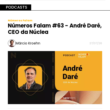
PODCASTS
Números Falam
Números Falam #63 - André Daré,
CEO da Núclea
Márcio Kroehn
27/07/26