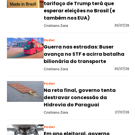
tarifaço de Trump terá que
esperar eleições no Brasil (e
também nos EUA)
Cristiano Zaia
30/07/26
Poder
Guerra nas estradas: Buser
avança no STF e acirra batalha
bilionária do transporte
Cristiano Zaia
30/07/26
Poder
Na reta final, governo tenta
destravar concessão da
Hidrovia do Paraguai
Cristiano Zaia
27/07/26
Poder
Em ano eleitoral, governo