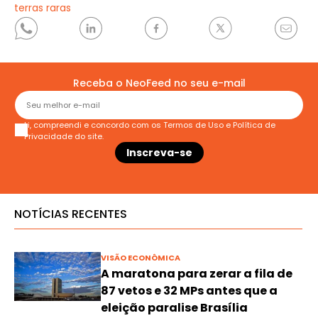
terras raras
Receba o NeoFeed no seu e-mail
Li, compreendi e concordo com os
Termos de Uso
e
Política de
Privacidade
do site.
NOTÍCIAS RECENTES
VISÃO ECONÔMICA
A maratona para zerar a fila de
87 vetos e 32 MPs antes que a
eleição paralise Brasília