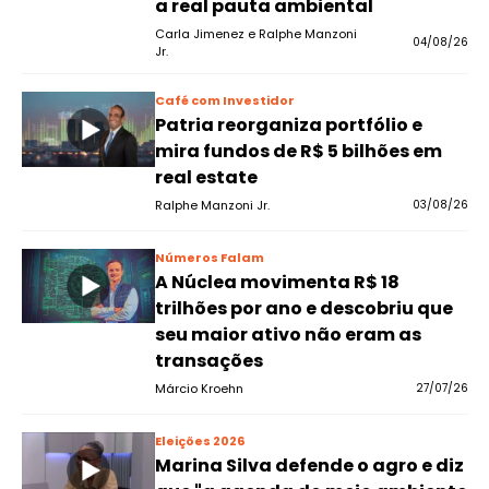
a real pauta ambiental
Carla Jimenez e Ralphe Manzoni
04/08/26
Jr.
Café com Investidor
Patria reorganiza portfólio e
mira fundos de R$ 5 bilhões em
real estate
Ralphe Manzoni Jr.
03/08/26
Números Falam
A Núclea movimenta R$ 18
trilhões por ano e descobriu que
seu maior ativo não eram as
transações
Márcio Kroehn
27/07/26
Eleições 2026
Marina Silva defende o agro e diz