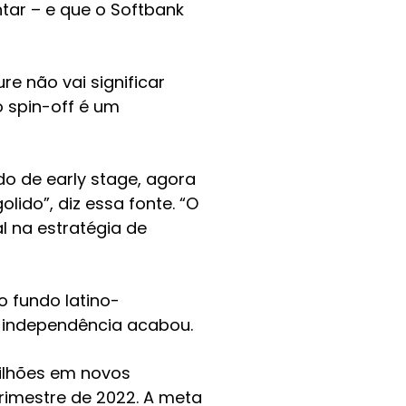
tar – e que o Softbank
re não vai significar
 spin-off é um
do de early stage, agora
lido”, diz essa fonte. “O
l na estratégia de
o fundo latino-
a independência acabou.
milhões em novos
trimestre de 2022. A meta