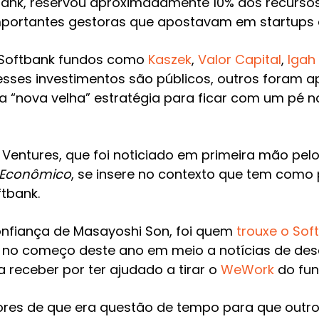
bank, reservou aproximadamente 10% dos recursos
mportantes gestoras que apostavam em startups em
 Softbank fundos como
Kaszek
,
Valor Capital
,
Igah
esses investimentos são públicos, outros foram 
 “nova velha” estratégia para ficar com um pé no
Ventures, que foi noticiado em primeira mão pel
 Econômico
, se insere no contexto que tem como
tbank.
nfiança de Masayoshi Son, foi quem
trouxe o Sof
do no começo deste ano em meio a notícias de de
receber por ter ajudado a tirar o
WeWork
do fun
mores de que era questão de tempo para que out