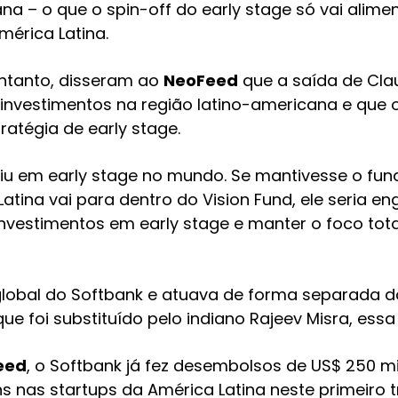
a – o que o spin-off do early stage só vai alimen
mérica Latina.
entanto, disseram ao
NeoFeed
que a saída de Clau
nvestimentos na região latino-americana e que o
atégia de early stage.
iu em early stage no mundo. Se mantivesse o fun
tina vai para dentro do Vision Fund, ele seria engo
investimentos em early stage e manter o foco tota
global do Softbank e atuava de forma separada d
ue foi substituído pelo indiano Rajeev Misra, ess
eed
, o Softbank já fez desembolsos de US$ 250 
ns nas startups da América Latina neste primeiro 