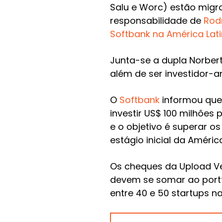
Salu e Worc) estão migr
responsabilidade de
Rod
Softbank na América Lat
Junta-se a dupla Norber
além de ser investidor
O
Softbank
informou que
investir US$ 100 milhões
e o objetivo é superar o
estágio inicial da América
Os cheques da Upload Ven
devem se somar ao portfó
entre 40 e 50 startups n