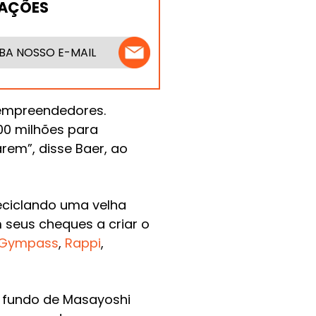
MAÇÕES
BA NOSSO E-MAIL
 empreendedores.
00 milhões para
rem”, disse Baer, ao
reciclando uma velha
 seus cheques a criar o
Gympass
,
Rappi
,
o fundo de Masayoshi