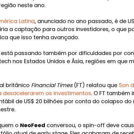
 região neste ano.
érica Latina
, anunciado no ano passado, é de US$
iria a captação para outros investidores, o que p
ica que isso tenha avançado.
 está passando também por dificuldades por con
ch nos Estados Unidos e Ásia, regiões em que 
l britânico
Financial Times
(FT) relatou que
Son d
a desacelerarem os investimentos
. O FT também 
ntábil de US$ 20 bilhões por conta do colapso do
estre.
 quem o
NeoFeed
conversou, o spin-off deve caus
ólio atual de early stage. Eles acabaram de rec