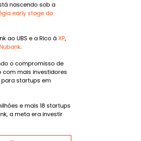
está nascendo sob a
égia early stage do
nk ao UBS e a Rico à
XP
,
Nubank
.
endo o compromisso de
o com mais investidores
s para startups em
ilhões e mais 18 startups
k, a meta era investir