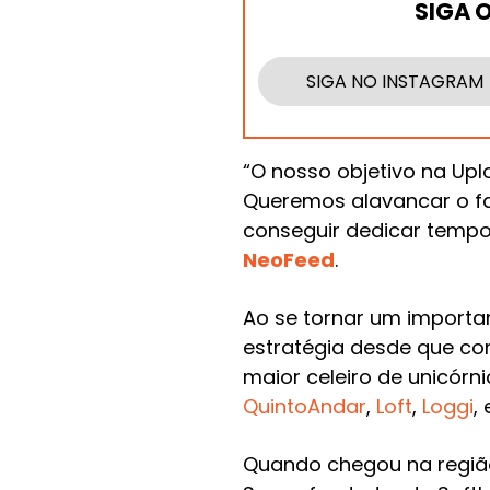
SIGA 
SIGA NO INSTAGRAM
“O nosso objetivo na Up
Queremos alavancar o fa
conseguir dedicar temp
NeoFeed
.
Ao se tornar um importan
estratégia desde que com
maior celeiro de unicórn
QuintoAndar
,
Loft
,
Loggi
,
Quando chegou na região