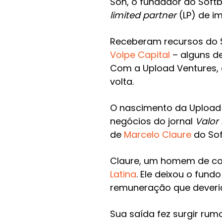
Son, o fundador do Soft
limited partner
(LP) de i
Receberam recursos do
Volpe Capital
– alguns d
Com a Upload Ventures, a
volta.
O nascimento da Upload 
negócios do jornal
Valor
de
Marcelo Claure
do Sof
Claure, um homem de co
Latina
. Ele deixou o fun
remuneração que deveria 
Sua saída fez surgir ru