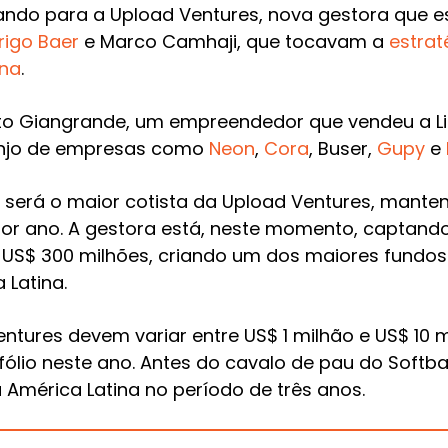
ando para a Upload Ventures, nova gestora que 
rigo Baer
e Marco Camhaji, que tocavam a
estrat
ina
.
to Giangrande, um empreendedor que vendeu a Li
-anjo de empresas como
Neon
,
Cora
, Buser,
Gupy
e
 será o maior cotista da Upload Ventures, mant
 por ano. A gestora está, neste momento, captand
s US$ 300 milhões, criando um dos maiores fundo
 Latina.
tures devem variar entre US$ 1 milhão e US$ 10 m
lio neste ano. Antes do cavalo de pau do Softban
a América Latina no período de três anos.