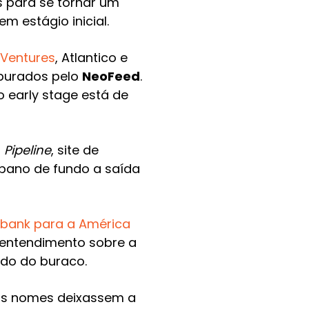
 para se tornar um
 estágio inicial.
 Ventures
, Atlantico e
apurados pelo
NeoFeed
.
 early stage está de
o
Pipeline
, site de
 pano de fundo a saída
tbank para a América
sentendimento sobre a
do do buraco.
ros nomes deixassem a