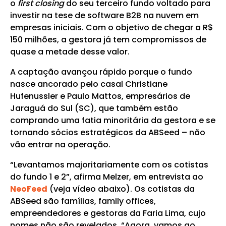
o
first closing
do seu terceiro fundo voltado para
investir na tese de software B2B na nuvem em
empresas iniciais. Com o objetivo de chegar a R$
150 milhões, a gestora já tem compromissos de
quase a metade desse valor.
A captação avançou rápido porque o fundo
nasce ancorado pelo casal Christiane
Hufenussler e Paulo Mattos, empresários de
Jaraguá do Sul (SC), que também estão
comprando uma fatia minoritária da gestora e se
tornando sócios estratégicos da ABSeed – não
vão entrar na operação.
“Levantamos majoritariamente com os cotistas
do fundo 1 e 2”, afirma Melzer, em entrevista ao
NeoFeed
(veja vídeo abaixo). Os cotistas da
ABSeed são famílias, family offices,
empreendedores e gestoras da Faria Lima, cujo
nomes não são revelados. “Agora, vamos ao