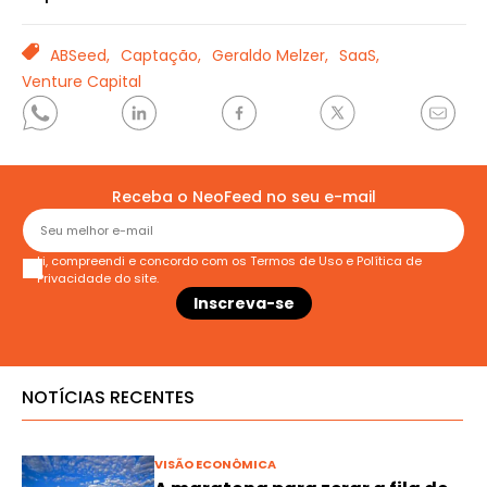
TAGS
ABSeed,
Captação,
Geraldo Melzer,
SaaS,
Venture Capital
Receba o NeoFeed no seu e-mail
Li, compreendi e concordo com os
Termos de Uso
e
Política de
Privacidade
do site.
NOTÍCIAS RECENTES
VISÃO ECONÔMICA