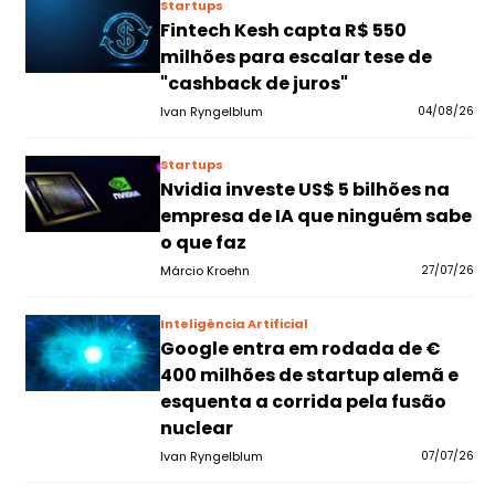
Startups
Fintech Kesh capta R$ 550
milhões para escalar tese de
"cashback de juros"
Ivan Ryngelblum
04/08/26
Startups
Nvidia investe US$ 5 bilhões na
empresa de IA que ninguém sabe
o que faz
Márcio Kroehn
27/07/26
Inteligência Artificial
Google entra em rodada de €
400 milhões de startup alemã e
esquenta a corrida pela fusão
nuclear
Ivan Ryngelblum
07/07/26