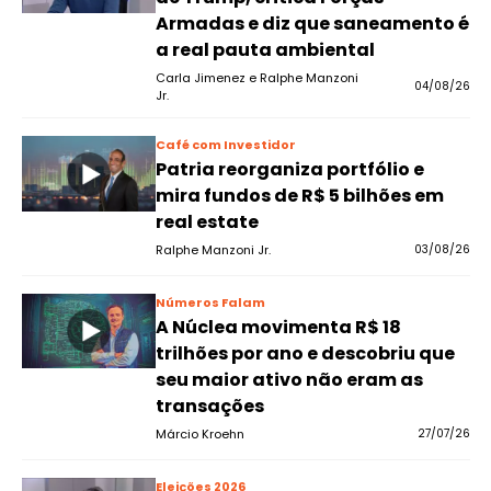
Armadas e diz que saneamento é
a real pauta ambiental
Carla Jimenez e Ralphe Manzoni
04/08/26
Jr.
Café com Investidor
Patria reorganiza portfólio e
mira fundos de R$ 5 bilhões em
real estate
Ralphe Manzoni Jr.
03/08/26
Números Falam
A Núclea movimenta R$ 18
trilhões por ano e descobriu que
seu maior ativo não eram as
transações
Márcio Kroehn
27/07/26
Eleições 2026