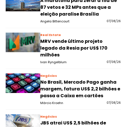
A maratona para zerar a fila de
87 vetos e 32 MPs antes que a
eleição paralise Brasília
Angela Bittencourt
07/08/26
Real Estate
MRV vende último projeto
legado da Resia por US$ 170
milhões
Ivan Ryngelblum
07/08/26
Negócios
No Brasil, Mercado Pago ganha
margem, fatura US$ 2,2 bilhões e
passa a Caixa em cartões
Márcio Kroehn
07/08/26
Negócios
JBS atrai US$ 2,5 bilhões de